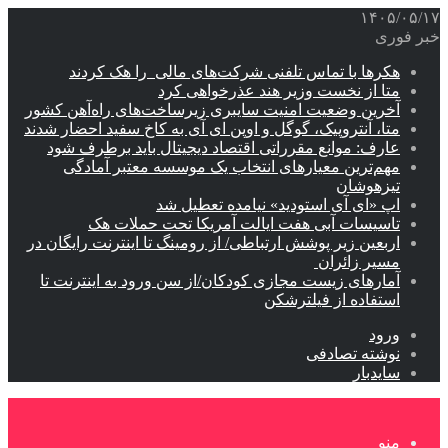
۱۴۰۵/۰۵/۱۷
خبر فوری
هکرها با تماس تلفنی شرکت‌های مالی را هک کردند
متا از نخست وزیر هند عذرخواهی کرد
آخرین وضعیت امنیت سایبری زیرساخت‌های راه‌آهن کشور
متا، آنتروپیک، گوگل و اوپن ای آی به کاخ سفید احضار شدند
عارف: موانع مقرراتی اقتصاد دیجیتال باید برطرف شود
مهم‌ترین معیارهای انتخاب یک موسسه معتبر آمادگی
تیزهوشان
اپ «ای آی استودید» نیامده تعطیل شد
تاسیسات آبی هفت ایالت آمریکا تحت حملات هک
اربعین زیر پوشش ارتباطی/ از رومینگ تا اینترنت رایگان در
مسیر زائران
آمارهای زیست مجازی کودکان/از سن ورود به اینترنت تا
استفاده از فیلترشکن
ورود
نوشته تصادفی
سایدبار
منو