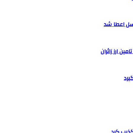
سل اعطا شد
یرد
تکذیب کرد