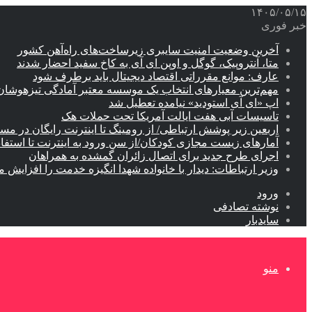
۱۴۰۵/۰۵/۱۵
خبر فوری
آخرین وضعیت امنیت سایبری زیرساخت‌های راه‌آهن کشور
متا، آنتروپیک، گوگل و اوپن ای آی به کاخ سفید احضار شدند
عارف: موانع مقرراتی اقتصاد دیجیتال باید برطرف شود
مهم‌ترین معیارهای انتخاب یک موسسه معتبر آمادگی تیزهوشان
اپ «ای آی استودید» نیامده تعطیل شد
تاسیسات آبی هفت ایالت آمریکا تحت حملات هک
اربعین زیر پوشش ارتباطی/ از رومینگ تا اینترنت رایگان در مس
آمارهای زیست مجازی کودکان/از سن ورود به اینترنت تا استفا
اجرای طرح جدید برای اتصال زائران گمشده به همراهان
وزیر ارتباطات: دیدار با خانواده شهدا انگیزه خدمت را افزایش م
ورود
نوشته تصادفی
سایدبار
منو