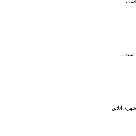
رات…
ت است.…
شهری آنلاین