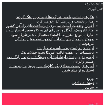
۱۴۰۵/۰۵/۱۷
خبر فوری
هکرها با تماس تلفنی شرکت‌های مالی را هک کردند
متا از نخست وزیر هند عذرخواهی کرد
آخرین وضعیت امنیت سایبری زیرساخت‌های راه‌آهن کشور
متا، آنتروپیک، گوگل و اوپن ای آی به کاخ سفید احضار شدند
عارف: موانع مقرراتی اقتصاد دیجیتال باید برطرف شود
مهم‌ترین معیارهای انتخاب یک موسسه معتبر آمادگی
تیزهوشان
اپ «ای آی استودید» نیامده تعطیل شد
تاسیسات آبی هفت ایالت آمریکا تحت حملات هک
اربعین زیر پوشش ارتباطی/ از رومینگ تا اینترنت رایگان در
مسیر زائران
آمارهای زیست مجازی کودکان/از سن ورود به اینترنت تا
استفاده از فیلترشکن
ورود
نوشته تصادفی
سایدبار
منو