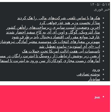
۱۴۰۵/۰۵/۱۷
خبر فوری
هکرها با تماس تلفنی شرکت‌های مالی را هک کردند
متا از نخست وزیر هند عذرخواهی کرد
آخرین وضعیت امنیت سایبری زیرساخت‌های راه‌آهن کشور
متا، آنتروپیک، گوگل و اوپن ای آی به کاخ سفید احضار شدند
عارف: موانع مقرراتی اقتصاد دیجیتال باید برطرف شود
مهم‌ترین معیارهای انتخاب یک موسسه معتبر آمادگی تیزهوشان
اپ «ای آی استودید» نیامده تعطیل شد
تاسیسات آبی هفت ایالت آمریکا تحت حملات هک
اربعین زیر پوشش ارتباطی/ از رومینگ تا اینترنت رایگان در مس
آمارهای زیست مجازی کودکان/از سن ورود به اینترنت تا استفا
ورود
نوشته تصادفی
سایدبار
منو