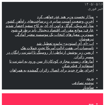
۱۴۰۵/۰۵/۱۶
خبر فوری
متا از نخست وزیر هند عذرخواهی کرد
آخرین وضعیت امنیت سایبری زیرساخت‌های راه‌آهن کشور
متا، آنتروپیک، گوگل و اوپن ای آی به کاخ سفید احضار شدند
عارف: موانع مقرراتی اقتصاد دیجیتال باید برطرف شود
مهم‌ترین معیارهای انتخاب یک موسسه معتبر آمادگی
تیزهوشان
اپ «ای آی استودید» نیامده تعطیل شد
تاسیسات آبی هفت ایالت آمریکا تحت حملات هک
اربعین زیر پوشش ارتباطی/ از رومینگ تا اینترنت رایگان در
مسیر زائران
آمارهای زیست مجازی کودکان/از سن ورود به اینترنت تا
استفاده از فیلترشکن
اجرای طرح جدید برای اتصال زائران گمشده به همراهان
ورود
نوشته تصادفی
سایدبار
منو