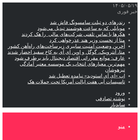
۱۴۰۵/۰۵/۱۹
خبر فوری
رندرهای دو تبلت سامسونگ فاش شد
موبایلی که به ساعت هوشمند تبدیل می‌شود
هکرها با تماس تلفنی شرکت‌های مالی را هک کردند
متا از نخست وزیر هند عذرخواهی کرد
آخرین وضعیت امنیت سایبری زیرساخت‌های راه‌آهن کشور
متا، آنتروپیک، گوگل و اوپن ای آی به کاخ سفید احضار شدند
عارف: موانع مقرراتی اقتصاد دیجیتال باید برطرف شود
مهم‌ترین معیارهای انتخاب یک موسسه معتبر آمادگی
تیزهوشان
اپ «ای آی استودید» نیامده تعطیل شد
تاسیسات آبی هفت ایالت آمریکا تحت حملات هک
ورود
نوشته تصادفی
سایدبار
منو