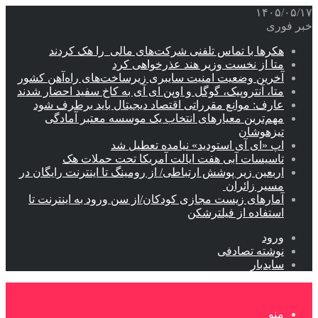
۱۴۰۵/۰۵/۱۷
خبر فوری
هکرها با تماس تلفنی شرکت‌های مالی را هک کردند
متا از نخست وزیر هند عذرخواهی کرد
آخرین وضعیت امنیت سایبری زیرساخت‌های راه‌آهن کشور
متا، آنتروپیک، گوگل و اوپن ای آی به کاخ سفید احضار شدند
عارف: موانع مقرراتی اقتصاد دیجیتال باید برطرف شود
مهم‌ترین معیارهای انتخاب یک موسسه معتبر آمادگی
تیزهوشان
اپ «ای آی استودید» نیامده تعطیل شد
تاسیسات آبی هفت ایالت آمریکا تحت حملات هک
اربعین زیر پوشش ارتباطی/ از رومینگ تا اینترنت رایگان در
مسیر زائران
آمارهای زیست مجازی کودکان/از سن ورود به اینترنت تا
استفاده از فیلترشکن
ورود
نوشته تصادفی
سایدبار
منو