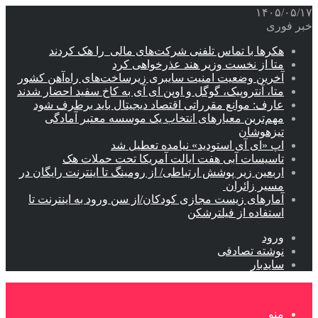
۱۴۰۵/۰۵/۱۷
خبر فوری
هکرها با تماس تلفنی شرکت‌های مالی را هک کردند
متا از نخست وزیر هند عذرخواهی کرد
آخرین وضعیت امنیت سایبری زیرساخت‌های راه‌آهن کشور
متا، آنتروپیک، گوگل و اوپن ای آی به کاخ سفید احضار شدند
عارف: موانع مقرراتی اقتصاد دیجیتال باید برطرف شود
مهم‌ترین معیارهای انتخاب یک موسسه معتبر آمادگی
تیزهوشان
اپ «ای آی استودید» نیامده تعطیل شد
تاسیسات آبی هفت ایالت آمریکا تحت حملات هک
اربعین زیر پوشش ارتباطی/ از رومینگ تا اینترنت رایگان در
مسیر زائران
آمارهای زیست مجازی کودکان/از سن ورود به اینترنت تا
استفاده از فیلترشکن
ورود
نوشته تصادفی
سایدبار
منو