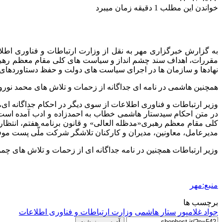
خواندن این مطلب 1 دقیقه زمان میبرد
به گزارش خبرگزاری مهر به نقل از وزارت ارتباطات و فناوری اطلا
مقررات، اهداف سند چشم انداز و سیاست های کلی مقام معظم رهبری 
نهادها و سازمان ها در اجرای سیاست های دولت و حفظ دستاوردهای 
همچنین هاشمی در نامه ای جداگانه از زحمات و تلاش های محمد نورو
وزیر ارتباطات و فناوری اطلاعات از سوی دیگر در احکام جداگانه
در متن احکام سیدستار هاشمی خطاب به احمدزاده و ادب آمده است: 
کلی مقام معظم رهبری«مدظله العالی» و قانون برنامه هفتم، انتظار
مدیرعامل، معاونین، مدیران و کارکنان تلاشگر شرکت ملّی پست موفق
وزیر ارتباطات همچنین در نامه جداگانه ای از زحمات و تلاش های چ
منبع:مهر
برچسب ها
جواد غلامپور
ستار هاشمی
وزارت ارتباطات و فناوری اطلاعات
آدرس رونوشت