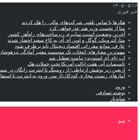
۱۴۰۵/۰۵/۱۶
خبر فوری
هکرها با تماس تلفنی شرکت‌های مالی را هک کردند
متا از نخست وزیر هند عذرخواهی کرد
آخرین وضعیت امنیت سایبری زیرساخت‌های راه‌آهن کشور
متا، آنتروپیک، گوگل و اوپن ای آی به کاخ سفید احضار شدند
عارف: موانع مقرراتی اقتصاد دیجیتال باید برطرف شود
مهم‌ترین معیارهای انتخاب یک موسسه معتبر آمادگی تیزهوشان
اپ «ای آی استودید» نیامده تعطیل شد
تاسیسات آبی هفت ایالت آمریکا تحت حملات هک
اربعین زیر پوشش ارتباطی/ از رومینگ تا اینترنت رایگان در مس
آمارهای زیست مجازی کودکان/از سن ورود به اینترنت تا استفا
ورود
نوشته تصادفی
سایدبار
منو