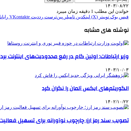
۱۴۰۳/۰۸/۲۲
خواندن این مطلب 1 دقیقه زمان میبرد
فیس بوک
توییتر (X)
لینکدین
‫تامبلر
‫پین‌ترست
‫رددیت
‫VKontakte
رایان
نوشته های مشابه
وزیر ارتباطات: اولین گام در رفع محدودیت‌های اینترنت بر
۱۴۰۳/۱۰/۰۳
الگوریتم‌های ایکس آلمان را نگران کرد
۱۴۰۲/۱۰/۲۲
تصویب سند رمز ارز؛ چارچوب نوآورانه برای تسهیل فعالی