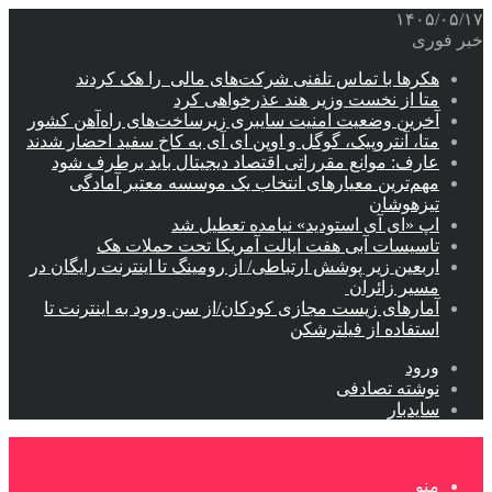
۱۴۰۵/۰۵/۱۷
خبر فوری
هکرها با تماس تلفنی شرکت‌های مالی را هک کردند
متا از نخست وزیر هند عذرخواهی کرد
آخرین وضعیت امنیت سایبری زیرساخت‌های راه‌آهن کشور
متا، آنتروپیک، گوگل و اوپن ای آی به کاخ سفید احضار شدند
عارف: موانع مقرراتی اقتصاد دیجیتال باید برطرف شود
مهم‌ترین معیارهای انتخاب یک موسسه معتبر آمادگی
تیزهوشان
اپ «ای آی استودید» نیامده تعطیل شد
تاسیسات آبی هفت ایالت آمریکا تحت حملات هک
اربعین زیر پوشش ارتباطی/ از رومینگ تا اینترنت رایگان در
مسیر زائران
آمارهای زیست مجازی کودکان/از سن ورود به اینترنت تا
استفاده از فیلترشکن
ورود
نوشته تصادفی
سایدبار
منو