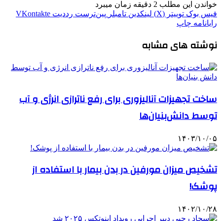
خواندن این مطلب 2 دقیقه زمان میبرد
فیس بوک
توییتر (X)
لینکدین
‫تامبلر
‫پین‌ترست
‫رددیت
‫VKontakte
رایانامه
چاپ
نوشته های مشابه
ساخت تجهیزات آنالیزوری برای رفع ناترازی انرژی و آب‌
توسط دانش‌بنیان‌ها
۱۴۰۳/۱۰/۰۵
تشخیص میزان مورفین در بدن بیمار با استفاده از
پوشک!
۱۴۰۲/۱۰/۲۸