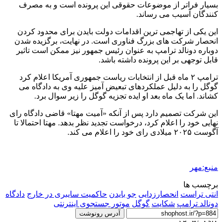
بسیار فراتر از موضوعات حقوقی این پرونده است و به مصرف
کنندگان آسیب می رساند.
این یکی از تهاجمی ترین اقدامات دولت بایدن برای محدود کردن
انحصار شرکت های بزرگ فناوری است. در نهایت، برگزیده شدن
دوباره دونالد ترامپ به عنوان رئیس جمهور نیز ممکن است تاثیر
قابل توجهی بر این پرونده داشته باشد.
ترامپ ۲ ماه قبل از انتخابات ریاست جمهوری آمریکا اعلام کرد
گوگل را به دلیل عملکردهای تبعیض آمیز علیه وی به دادگاه می
کشاند. اما یک ماه بعد او ایده تجزیه گوگل را زیر سوال برد.
این شرکت تصمیم دارد پس از آنکه «آمیت مهتا» قاضی دادگاه رای
نهایی خود را اعلام کرد، درخواست تجدید نظر بدهد. مهتا احتمالا تا
آگوست ۲۰۲۵ میلادی رای خود را اعلام می کند.
منبع:مهر
برچسب ها
انتی تراست
انحصارزدایی
جو بایدن
حاکمیت سایبری در خارج
دادگاه
دونالد ترامپ
شکایت
گوگل
موتور جستجوی اینترنتی
آدرس رونوشت