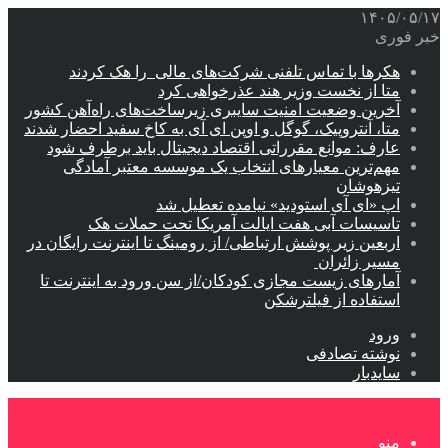
۱۴۰۵/۰۵/۱۷
خبر فوری
هکرها با تماس تلفنی شرکت‌های مالی را هک کردند
متا از نخست وزیر هند عذرخواهی کرد
آخرین وضعیت امنیت سایبری زیرساخت‌های راه‌آهن کشور
متا، آنتروپیک، گوگل و اوپن ای آی به کاخ سفید احضار شدند
عارف: موانع مقرراتی اقتصاد دیجیتال باید برطرف شود
مهم‌ترین معیارهای انتخاب یک موسسه معتبر آمادگی
تیزهوشان
اپ «ای آی استودید» نیامده تعطیل شد
تاسیسات آبی هفت ایالت آمریکا تحت حملات هک
اربعین زیر پوشش ارتباطی/ از رومینگ تا اینترنت رایگان در
مسیر زائران
آمارهای زیست مجازی کودکان/از سن ورود به اینترنت تا
استفاده از فیلترشکن
ورود
نوشته تصادفی
سایدبار
منو