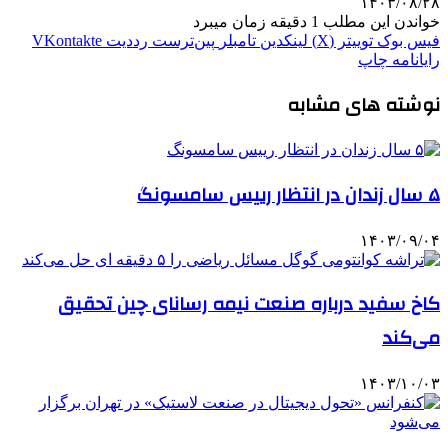
۱۴۰۳/۰۸/۲۸
خواندن این مطلب 1 دقیقه زمان میبرد
فیس بوک
توییتر (X)
لینکدین
‫تامبلر
‫پین‌ترست
‫رددیت
‫VKontakte
رایانامه
چاپ
نوشته های مشابه
۵ سال زندان در انتظار رییس سامسونگ
۱۴۰۳/۰۹/۰۴
کاخ سفید درباره صنعت نیمه رسانای چین تحقیق
می‌کند
۱۴۰۳/۱۰/۰۳