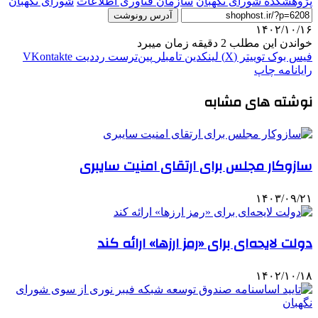
پژوهشکده شورای نگهبان
سازمان فناوری اطلاعات
شورای نگهبان
آدرس رونوشت
۱۴۰۲/۱۰/۱۶
خواندن این مطلب 2 دقیقه زمان میبرد
فیس بوک
توییتر (X)
لینکدین
‫تامبلر
‫پین‌ترست
‫رددیت
‫VKontakte
رایانامه
چاپ
نوشته های مشابه
سازوکار مجلس برای ارتقای امنیت سایبری
۱۴۰۳/۰۹/۲۱
دولت لایحه‌ای برای «رمز ارزها» ارائه کند
۱۴۰۲/۱۰/۱۸