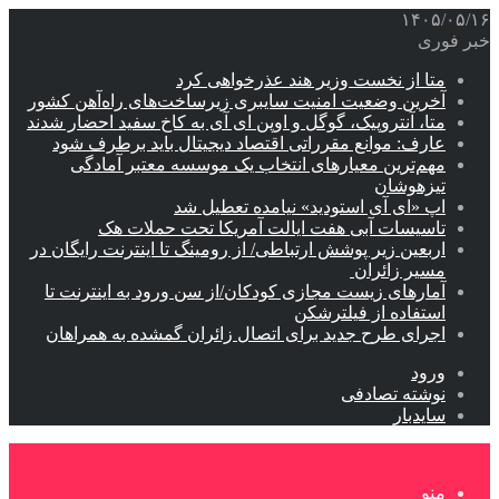
۱۴۰۵/۰۵/۱۶
خبر فوری
متا از نخست وزیر هند عذرخواهی کرد
آخرین وضعیت امنیت سایبری زیرساخت‌های راه‌آهن کشور
متا، آنتروپیک، گوگل و اوپن ای آی به کاخ سفید احضار شدند
عارف: موانع مقرراتی اقتصاد دیجیتال باید برطرف شود
مهم‌ترین معیارهای انتخاب یک موسسه معتبر آمادگی
تیزهوشان
اپ «ای آی استودید» نیامده تعطیل شد
تاسیسات آبی هفت ایالت آمریکا تحت حملات هک
اربعین زیر پوشش ارتباطی/ از رومینگ تا اینترنت رایگان در
مسیر زائران
آمارهای زیست مجازی کودکان/از سن ورود به اینترنت تا
استفاده از فیلترشکن
اجرای طرح جدید برای اتصال زائران گمشده به همراهان
ورود
نوشته تصادفی
سایدبار
منو