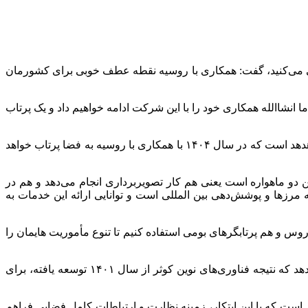
یابی می‌کنید، گفت: همکاری با روسیه نقطه عطف خوبی برای کشورمان
نشاالله همکاری خود را با این شرکت ادامه خواهیم داد و یک پرتاب
بیشتر از پرتاب این ماهواره و مختصات آن توضیح داد و گفت: این ماهواره در واقع نسخه بهینه شده ماهواره کوثر و هدهد است که در سال ۱۴۰۴ با همکاری با روسیه به فضا پرتاب خواهد
این دو ماهواره است یعنی هم کار تصویربرداری انجام می‌دهد و هم در
 به مرزها و پوشش‌دهی بین
المللی
است و توانایی ارائه این خدمات به
وس و هم پرتابگرهای بومی استفاده کنیم تا تنوع
مأموریت
هایمان را
به گزارش مهر، ماهواره کوثر که کار ساخت آن از سال ۱۳۹۸ آغاز شده بود با کاربرد سنجش از دور به ایفای نقش می‌پردازد و ماهواره هدهد که نتیجه فناوری‌های نوین کوثر از سال ۱۴۰۱ توسعه یافته، برای
مه ماهواره‌ای خواهد بود. این منظومه شامل ۲۰۰ ماهواره از نوع هدهد و کوثر است که با این ابتکار، زمینه نظارت و ارتباطات کامل فضایی فراهم