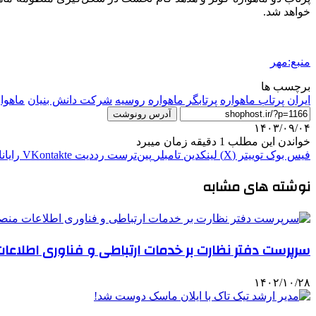
خواهد شد.
منبع:مهر
برچسب ها
ایران
پرتاب ماهواره
پرتابگر ماهواره
روسیه
شرکت دانش بنیان
ماهوار
آدرس رونوشت
۱۴۰۳/۰۹/۰۴
خواندن این مطلب 1 دقیقه زمان میبرد
فیس بوک
توییتر (X)
لینکدین
‫تامبلر
‫پین‌ترست
‫رددیت
‫VKontakte
رایان
نوشته های مشابه
سرپرست دفتر نظارت بر خدمات ارتباطی و فناوری اطلا
۱۴۰۲/۱۰/۲۸