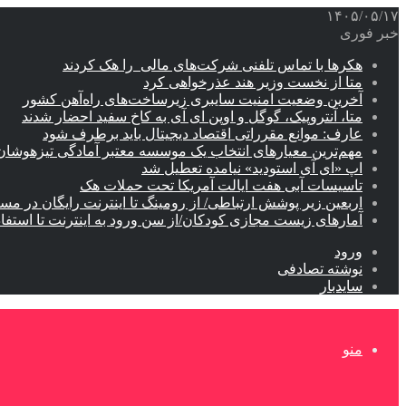
۱۴۰۵/۰۵/۱۷
خبر فوری
هکرها با تماس تلفنی شرکت‌های مالی را هک کردند
متا از نخست وزیر هند عذرخواهی کرد
آخرین وضعیت امنیت سایبری زیرساخت‌های راه‌آهن کشور
متا، آنتروپیک، گوگل و اوپن ای آی به کاخ سفید احضار شدند
عارف: موانع مقرراتی اقتصاد دیجیتال باید برطرف شود
مهم‌ترین معیارهای انتخاب یک موسسه معتبر آمادگی تیزهوشان
اپ «ای آی استودید» نیامده تعطیل شد
تاسیسات آبی هفت ایالت آمریکا تحت حملات هک
اربعین زیر پوشش ارتباطی/ از رومینگ تا اینترنت رایگان در مس
آمارهای زیست مجازی کودکان/از سن ورود به اینترنت تا استفا
ورود
نوشته تصادفی
سایدبار
منو