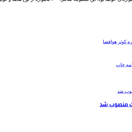
ه کوثر
هوافضا
امه
چاپ
عات منصوب شد