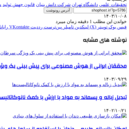
تحقیقات علمی
دانشگاه تهران
شرکت دانش بنیان
قانون جهش تولید
م
آدرس رونوشت
۱۴۰۳/۱۰/۰۸
خواندن این مطلب 1 دقیقه زمان میبرد
فیس بوک
توییتر (X)
لینکدین
‫تامبلر
‫پین‌ترست
‫رددیت
‫VKontakte
رایان
نوشته های مشابه
محققان ایرانی از هوش مصنوعی برای پیش بینی یک ویژ
۱۴۰۳/۰۹/۲۹
تبدیل زباله و پسماند به مواد با ارزش با کمک نانوکاتالیس
۱۴۰۲/۱۰/۲۱
امکان بازسازی طبیعی دندان با استفاده از سلول‌های بن