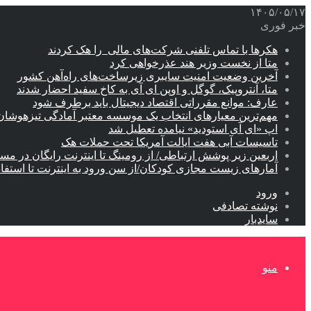
۱۴۰۵/۰۵/۱۷
خبر فوری
هکرها با تماس تلفنی شرکت‌های مالی را هک کردند
متا از نخست وزیر هند عذرخواهی کرد
آخرین وضعیت امنیت سایبری زیرساخت‌های راه‌آهن کشور
متا، آنتروپیک، گوگل و اوپن ای آی به کاخ سفید احضار شدند
عارف: موانع مقرراتی اقتصاد دیجیتال باید برطرف شود
مهم‌ترین معیارهای انتخاب یک موسسه معتبر آمادگی تیزهوشان
اپ «ای آی استودید» نیامده تعطیل شد
تاسیسات آبی هفت ایالت آمریکا تحت حملات هک
اربعین زیر پوشش ارتباطی/ از رومینگ تا اینترنت رایگان در مس
آمارهای زیست مجازی کودکان/از سن ورود به اینترنت تا استفا
ورود
نوشته تصادفی
سایدبار
منو