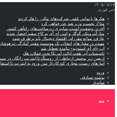
۱۴۰۵/۰۵/۱۷
خبر فوری
هکرها با تماس تلفنی شرکت‌های مالی را هک کردند
متا از نخست وزیر هند عذرخواهی کرد
آخرین وضعیت امنیت سایبری زیرساخت‌های راه‌آهن کشور
متا، آنتروپیک، گوگل و اوپن ای آی به کاخ سفید احضار شدند
عارف: موانع مقرراتی اقتصاد دیجیتال باید برطرف شود
مهم‌ترین معیارهای انتخاب یک موسسه معتبر آمادگی تیزهوشان
اپ «ای آی استودید» نیامده تعطیل شد
تاسیسات آبی هفت ایالت آمریکا تحت حملات هک
اربعین زیر پوشش ارتباطی/ از رومینگ تا اینترنت رایگان در مس
آمارهای زیست مجازی کودکان/از سن ورود به اینترنت تا استفا
ورود
نوشته تصادفی
سایدبار
منو