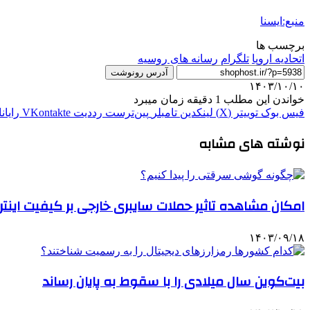
منبع:ایسنا
برچسب ها
اتحاديه اروپا
تلگرام
رسانه های روسیه
آدرس رونوشت
۱۴۰۳/۱۰/۱۰
خواندن این مطلب 1 دقیقه زمان میبرد
فیس بوک
توییتر (X)
لینکدین
‫تامبلر
‫پین‌ترست
‫رددیت
‫VKontakte
رایان
نوشته های مشابه
امکان مشاهده تاثیر حملات سایبری خارجی بر کیفیت اینتر
۱۴۰۳/۰۹/۱۸
بیت‌کوین سال میلادی را با سقوط به پایان رساند