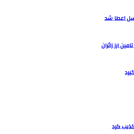
سل اعطا شد
یرد
تکذیب کرد