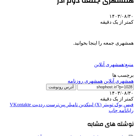
همشهری جمعه دوم آذر
۱۴۰۳/۰۸/۳۰
کمتر از یک دقیقه
همشهری جمعه را اینجا بخوانید.
منبع:همشهری آنلاین
برچسب ها
همشهری آنلاین
همشهری روزنامه
آدرس رونوشت
۱۴۰۳/۰۸/۳۰
کمتر از یک دقیقه
فیس بوک
توییتر (X)
لینکدین
‫تامبلر
‫پین‌ترست
‫رددیت
‫VKontakte
رایانامه
چاپ
نوشته های مشابه