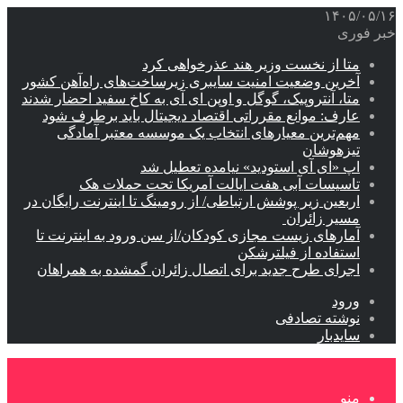
۱۴۰۵/۰۵/۱۶
خبر فوری
متا از نخست وزیر هند عذرخواهی کرد
آخرین وضعیت امنیت سایبری زیرساخت‌های راه‌آهن کشور
متا، آنتروپیک، گوگل و اوپن ای آی به کاخ سفید احضار شدند
عارف: موانع مقرراتی اقتصاد دیجیتال باید برطرف شود
مهم‌ترین معیارهای انتخاب یک موسسه معتبر آمادگی
تیزهوشان
اپ «ای آی استودید» نیامده تعطیل شد
تاسیسات آبی هفت ایالت آمریکا تحت حملات هک
اربعین زیر پوشش ارتباطی/ از رومینگ تا اینترنت رایگان در
مسیر زائران
آمارهای زیست مجازی کودکان/از سن ورود به اینترنت تا
استفاده از فیلترشکن
اجرای طرح جدید برای اتصال زائران گمشده به همراهان
ورود
نوشته تصادفی
سایدبار
منو