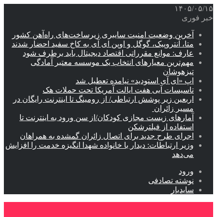
۱۴۰۵/۰۵/۱۵
خبر فوری
آخرین وضعیت امنیت سایبری زیرساخت‌های راه‌آهن کشور
متا، آنتروپیک، گوگل و اوپن ای آی به کاخ سفید احضار شدند
عارف: موانع مقرراتی اقتصاد دیجیتال باید برطرف شود
مهم‌ترین معیارهای انتخاب یک موسسه معتبر آمادگی
تیزهوشان
اپ «ای آی استودید» نیامده تعطیل شد
تاسیسات آبی هفت ایالت آمریکا تحت حملات هک
اربعین زیر پوشش ارتباطی/ از رومینگ تا اینترنت رایگان در
مسیر زائران
آمارهای زیست مجازی کودکان/از سن ورود به اینترنت تا
استفاده از فیلترشکن
اجرای طرح جدید برای اتصال زائران گمشده به همراهان
وزیر ارتباطات: دیدار با خانواده شهدا انگیزه خدمت را افزایش
می‌دهد
ورود
نوشته تصادفی
سایدبار