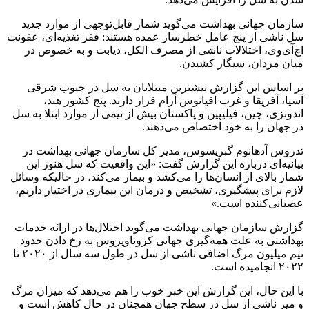
سازمان جهانی بهداشت می‌گوید شمار قابل‌توجهی از موارد جدید
سل ناشی از پنج عامل خطرساز عمده هستند: فقر تغذیه‌ای، عفونت
اچ‌آی‌وی، اختلالات ناشی از مصرف الکل، دیابت و به خصوص در
میان مردان، سیگار کشیدن.
بر اساس این گزارش بیشترین مبتلایان به سل در جنوب شرقی
آسیا، آفریقا و غرب اقیانوس آرام قرار دارند. پنج کشور هند،
اندونزی، چین، فیلیپین و پاکستان بیش از نیمی از موارد ابتلا به سل
در جهان را به خود اختصاص می‌دهند.
تدروس آدهانوم گبریسوس، مدیر کل سازمان جهانی بهداشت در
بیانیه‌ای درباره این گزارش گفت: «این واقعیت که سل هنوز این
شمار بالای از انسان‌ها را می‌کشد و بیمار می‌کند، در حالیکه وسائل
لازم برای پیشگیری، تشخیص و درمان این بیماری در اختیار داریم،
عصبانی‌کننده است.»
گزارش سازمان جهانی بهداشت می‌گوید اختلال‌ها در ارائه خدمات
بهداشتی به علت همه‌گیری جهانی کروناویروس به رخ دادن حدود
نیم میلیون مرگ اضافی ناشی از سل در طول سه سال از ۲۰۲۰ تا
۲۰۲۲ انجامیده است.
با این حال، این گزارش این خبر خوب را هم می‌دهد که میزان مرگ
و میر ناشی از سل در سطح جهان همچنان در حال کاهش است و