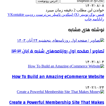
آدرس رونوشت
۱۴۰۳/۰۸/۰۸
خواندن این مطلب 2 دقیقه زمان میبرد
فیس بوک
توییتر (X)
لینکدین
‫تامبلر
‫پین‌ترست
‫رددیت
‫VKontakte
رایانامه
چاپ
نوشته های مشابه
تصاویر | صفحه اول روزنامه‌های شنبه ۵ آبان ۱۴۰۳
۱۴۰۳/۰۸/۰۴
How To Build an Amazing eCommerce Website
۱۴۰۲/۱۰/۲۴
Create a Powerful Membership Site That Makes