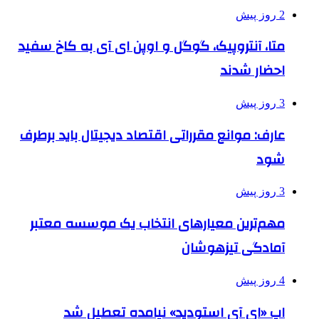
2 روز پیش
متا، آنتروپیک، گوگل و اوپن ای آی به کاخ سفید
احضار شدند
3 روز پیش
عارف: موانع مقرراتی اقتصاد دیجیتال باید برطرف
شود
3 روز پیش
مهم‌ترین معیارهای انتخاب یک موسسه معتبر
آمادگی تیزهوشان
4 روز پیش
اپ «ای آی استودید» نیامده تعطیل شد