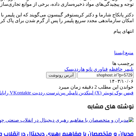
توجه و پیچیدگی‌های مواد ذخیره‌سازی داده، برخی از موانع تجاری‌ساز
دکتر پانکاج شارما و دکتر کریستوفر گیبسون می‌گویند که این پلیمر ب
امکان سازماندهی مجدد سریع پلیمر را پس از گرم شدن برای پاک کرد
انتهای پیام
منبع:ایسنا
برچسب ها
پلیمر
حافظه
فناوري نانو
هارددیسک
آدرس رونوشت
۱۴۰۳/۱۰/۰۶
خواندن این مطلب 2 دقیقه زمان میبرد
فیس بوک
توییتر (X)
لینکدین
‫تامبلر
‫پین‌ترست
‫رددیت
‫VKontakte
رایان
نوشته های مشابه
مدیران و متخصصان با مفاهیم رهبری دیجیتال در انقلاب