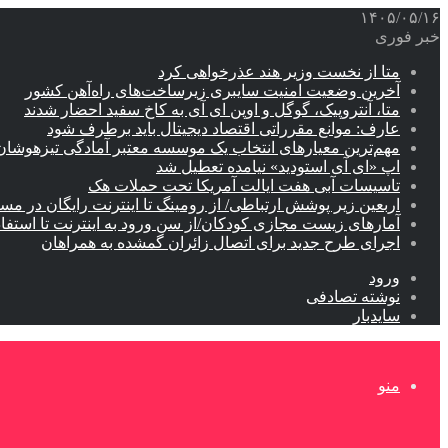
۱۴۰۵/۰۵/۱۶
خبر فوری
متا از نخست وزیر هند عذرخواهی کرد
آخرین وضعیت امنیت سایبری زیرساخت‌های راه‌آهن کشور
متا، آنتروپیک، گوگل و اوپن ای آی به کاخ سفید احضار شدند
عارف: موانع مقرراتی اقتصاد دیجیتال باید برطرف شود
مهم‌ترین معیارهای انتخاب یک موسسه معتبر آمادگی تیزهوشان
اپ «ای آی استودید» نیامده تعطیل شد
تاسیسات آبی هفت ایالت آمریکا تحت حملات هک
اربعین زیر پوشش ارتباطی/ از رومینگ تا اینترنت رایگان در مس
آمارهای زیست مجازی کودکان/از سن ورود به اینترنت تا استفا
اجرای طرح جدید برای اتصال زائران گمشده به همراهان
ورود
نوشته تصادفی
سایدبار
منو