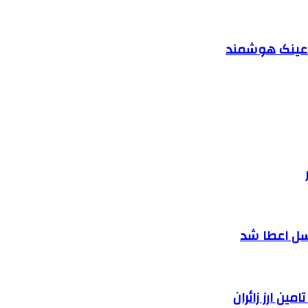
د عینک هوشمند
سل اعطا شد