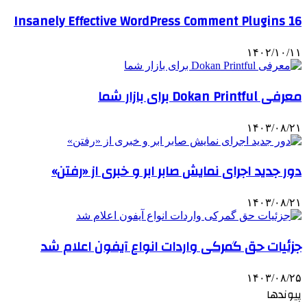
16 Insanely Effective WordPress Comment Plug
۱۴۰۲/۱۰/۱
عرفی Dokan Printful برای بازار شما
۱۴۰۳/۰۸/۲
ور جدید اجرای نمایش صابر ابر و خبری از «رفتن»
۱۴۰۳/۰۸/۲
زئیات حق گمرکی واردات انواع آیفون اعلام شد
۱۴۰۳/۰۸/۲
یوندها