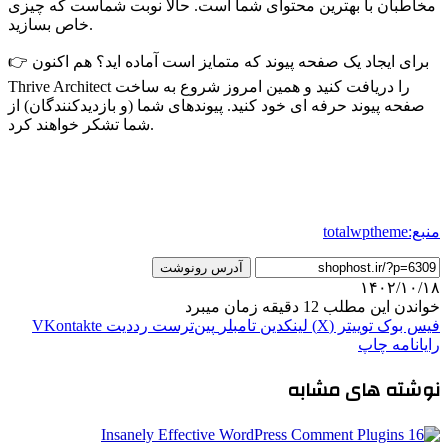
مخاطبان با بهترین محتوای شما است. حالا نوبت شماست که چیزی
خاص بسازید.
👉 برای ایجاد یک صفحه پیوند که متمایز است آماده اید؟ هم اکنون
Thrive Architect را دریافت کنید و همین امروز شروع به ساخت
صفحه پیوند حرفه ای خود کنید. پیوندهای شما (و بازدیدکنندگان) از
شما تشکر خواهند کرد.
نبع:totalwptheme
آدرس رونوشت
۱۴۰۲/۱۰/۱
واندن این مطلب 12 دقیقه زمان میبرد
یس بوک
توییتر (X)
لینکدین
‫تامبلر
‫پین‌ترست
‫رددیت
‫VKontakte
ایانامه
چاپ
وشته های مشابه