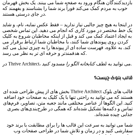
بازدیدکنندگان هنگام ورود به صفحه شما می بینند. یک بخش قهرمان
خوب به مردم کمک می‌کند فوراً برند شما را بشناسند و بفهمند که
در جای درستی هستند.
در اینجا به هیچ چیز جالبی نیاز ندارید – فقط عکس نمایه، نام، و شاید
یک خط مختصر در مورد کاری که انجام می دهید. این تماس شخصی
به ایجاد اعتماد کمک می کند و قبل از اینکه مخاطبان شروع به کلیک
کردن روی پیوندهای شما کنند، با مخاطبان شما ارتباط برقرار می
کند. به علاوه، فهرست ساده ای از پیوندها را به چیزی تبدیل می کند
که هدفمندتر و حرفه ای تر به نظر می رسد.
کتابخانه الگو را مسدود کنید.
در Thrive Architect، می توانید به لطف
الب بلوک چیست؟
قالب های بلوک Thrive Architect بخش های از پیش طراحی شده ای
ستند که می توانید به راحتی تنها با یک کلیک به صفحات خود اضافه
نید. این الگوها از عناصر مختلفی مانند جعبه متن، تصاویر، فرم‌های
ماس و دکمه‌ها تشکیل شده‌اند که همگی در طرح‌بندی‌های بصری
ذابی چیده شده‌اند.
ما می توانید به سرعت این قالب ها را برای مطابقت با برند خود
فارشی کنید و در زمان و تلاش شما در طراحی صفحات وب