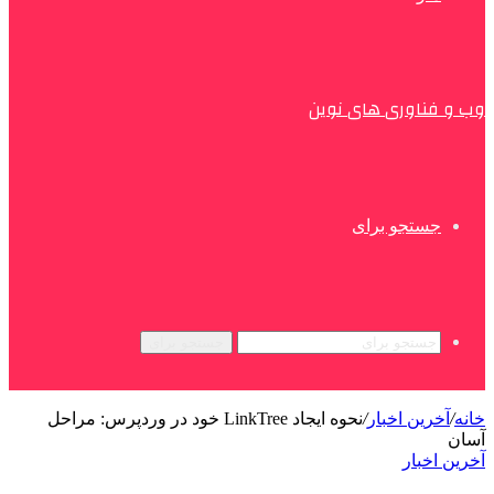
ب و فناوری های نوین
جستجو برای
جستجو برای
انه
/
آخرین اخبار
/
نحوه ایجاد LinkTree خود در وردپرس: مراحل
سان
خرین اخبار