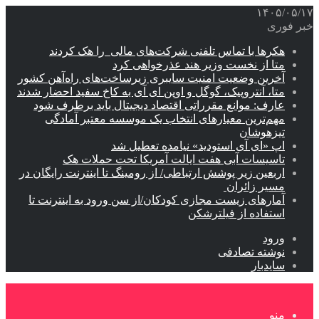
۱۴۰۵/۰۵/۱
بر فوری
هکرها با تماس تلفنی شرکت‌های مالی را هک کردند
متا از نخست وزیر هند عذرخواهی کرد
آخرین وضعیت امنیت سایبری زیرساخت‌های راه‌آهن کشور
متا، آنتروپیک، گوگل و اوپن ای آی به کاخ سفید احضار شدند
عارف: موانع مقرراتی اقتصاد دیجیتال باید برطرف شود
مهم‌ترین معیارهای انتخاب یک موسسه معتبر آمادگی
تیزهوشان
اپ «ای آی استودید» نیامده تعطیل شد
تاسیسات آبی هفت ایالت آمریکا تحت حملات هک
اربعین زیر پوشش ارتباطی/ از رومینگ تا اینترنت رایگان در
مسیر زائران
آمارهای زیست مجازی کودکان/از سن ورود به اینترنت تا
استفاده از فیلترشکن
ورود
نوشته تصادفی
سایدبار
منو