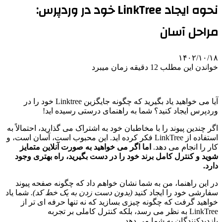
نحوه ایجاد LinkTree خود در وردپرس:
راحل آسان
۱۴۰۲/۱۰/۱
واندن این مطلب 12 دقیقه زمان میبرد
آیا می خواهید یاد بگیرید که چگونه جایگزین Linktree خود را در
ردپرس ایجاد کنید؟ شما به راهنمای درستی رسیده اید!
گر چندین پیوند را با مخاطبان خود به اشتراک می گذارید، احتمالاً به
استفاده از LinkTree فکر کرده اید. این محبوب است، آسان است، و
ار را انجام می دهد.
اما اگر می خواهید به صورت آنلاین متمایز
وید و کنترل کامل برند خود را در دست بگیرید، راه بهتری وجود
ارد.
ر این راهنما، من به شما نشان خواهم داد که چگونه صفحه پیوند
فارشی خود را ایجاد کنید
(بدون دست زدن به یک خط کد).
شما یاد
واهید گرفت که چگونه چیزی بسازید که نه تنها حرفه ای تر از
LinkTree به نظر می رسد، بلکه کنترل کاملی بر تجربه
ازدیدکنندگان به شما می دهد.