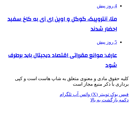
4 روز پیش
متا، آنتروپیک، گوگل و اوپن ای آی به کاخ سفید
احضار شدند
5 روز پیش
عارف: موانع مقرراتی اقتصاد دیجیتال باید برطرف
شود
لیه حقوق مادی و معنوی متعلق به شاپ هاست است و کپی
رداری با ذکر منبع مجاز است
یس بوک
توییتر (X)
واتس آپ
تلگرام
کمه بازگشت به بالا