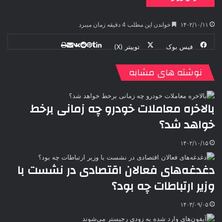
۱۴۰۲/۱۰/۱۱
خواندن این مطلب 4 دقیقه زمان میبرد
فیس بوک
توییتر (X)
ل
ر
چ
ی
ت
پ
ا
ا
ر
V
ن
ا
ی
ی
د
K
پ
نوشته های مشابه
ا
د
ک
م
o
ن‌
ب
ت
ی
ن
د
n
ی
ل
ا
t
ر
ت
بالاخره معاملات خودرو چه زمانی برخط
ر
a
م
ن
س
خواهد شد؟
k
ه
ت
t
e
۱۴۰۲/۱۰/۱۵
دغدغه‌های فعالان اقتصادی در نشست با
وزیر ارتباطات چه بود؟
۱۴۰۳/۰۹/۰۵