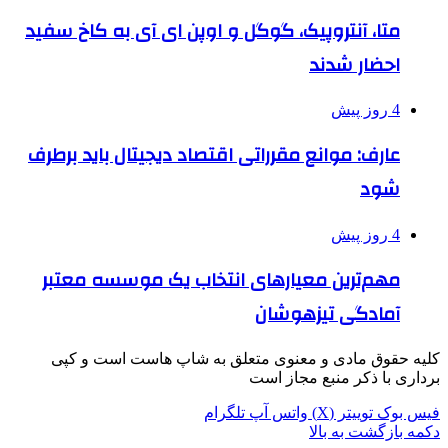
متا، آنتروپیک، گوگل و اوپن ای آی به کاخ سفید
احضار شدند
4 روز پیش
عارف: موانع مقرراتی اقتصاد دیجیتال باید برطرف
شود
4 روز پیش
مهم‌ترین معیارهای انتخاب یک موسسه معتبر
آمادگی تیزهوشان
کلیه حقوق مادی و معنوی متعلق به شاپ هاست است و کپی
برداری با ذکر منبع مجاز است
فیس بوک
توییتر (X)
واتس آپ
تلگرام
دکمه بازگشت به بالا