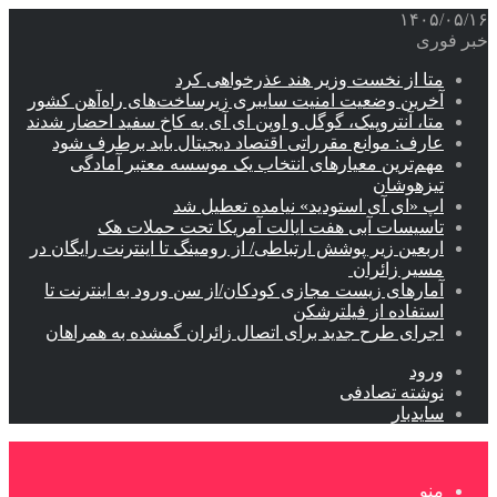
۱۴۰۵/۰۵/۱۶
خبر فوری
متا از نخست وزیر هند عذرخواهی کرد
آخرین وضعیت امنیت سایبری زیرساخت‌های راه‌آهن کشور
متا، آنتروپیک، گوگل و اوپن ای آی به کاخ سفید احضار شدند
عارف: موانع مقرراتی اقتصاد دیجیتال باید برطرف شود
مهم‌ترین معیارهای انتخاب یک موسسه معتبر آمادگی
تیزهوشان
اپ «ای آی استودید» نیامده تعطیل شد
تاسیسات آبی هفت ایالت آمریکا تحت حملات هک
اربعین زیر پوشش ارتباطی/ از رومینگ تا اینترنت رایگان در
مسیر زائران
آمارهای زیست مجازی کودکان/از سن ورود به اینترنت تا
استفاده از فیلترشکن
اجرای طرح جدید برای اتصال زائران گمشده به همراهان
ورود
نوشته تصادفی
سایدبار
منو