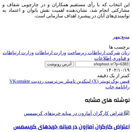
این انتخاب که با رأی مستقیم همکاران و در چارچوبی شفاف و
مشارکتی انجام شد، نشان‌دهنده اهمیت نقش بانوان و اعتماد به
توانمندی‌های آنان در پیشبرد اهداف سازمانی است.
منبع:مهر
برچسب ها
زنان
شرکت ارتباطات زیرساخت
وزارت ارتباطات
وزارت ارتباطات
و فناوری اطلاعات
آدرس رونوشت
۱۴۰۲/۱۰/۱۹
کمتر از یک دقیقه
فیس بوک
توییتر (X)
لینکدین
‫تامبلر
‫پین‌ترست
‫رددیت
‫VKontakte
رایانامه
چاپ
نوشته های مشابه
اعتراض کارگران آمازون در میانه خریدهای کریسمس