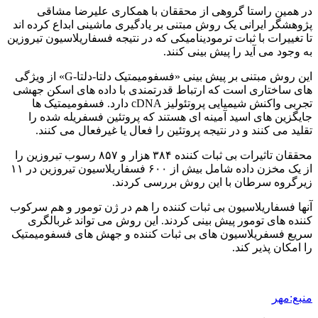
در همین راستا گروهی از محققان با همکاری علیرضا مشاقی
پژوهشگر ایرانی یک روش مبتنی بر یادگیری ماشینی ابداع کرده اند
تا تغییرات با ثبات ترمودینامیکی که در نتیجه فسفاریلاسیون تیروزین
به وجود می آید را پیش بینی کنند.
این روش مبتنی بر پیش بینی «فسفومیمتیک دلتا-دلتا-G» از ویژگی
های ساختاری است که ارتباط قدرتمندی با داده های اسکن جهشی
تجربی واکنش شیمیایی پروتئولیز cDNA دارد. فسفومیمتیک ها
جایگزین های اسید آمینه ای هستند که پروتئین فسفریله شده را
تقلید می کنند و در نتیجه پروتئین را فعال یا غیرفعال می کنند.
محققان تاثیرات بی ثبات کننده ۳۸۴ هزار و ۸۵۷ رسوب تیروزین را
از یک مخزن داده شامل بیش از ۶۰۰ فسفاریلاسیون تیروزین در ۱۱
زیرگروه سرطان با این روش بررسی کردند.
آنها فسفاریلاسیون بی ثبات کننده را هم در ژن تومور و هم سرکوب
کننده های تومور پیش بینی کردند. این روش می تواند غربالگری
سریع فسفریلاسیون های بی ثبات کننده و جهش های فسفومیمتیک
را امکان پذیر کند.
منبع:مهر