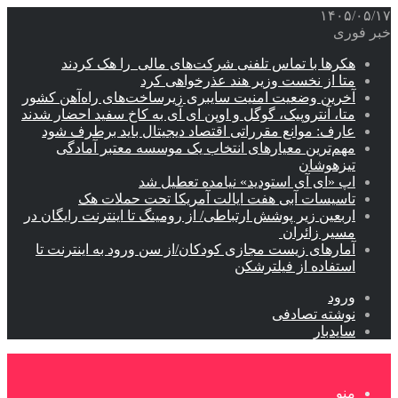
۱۴۰۵/۰۵/۱۷
خبر فوری
هکرها با تماس تلفنی شرکت‌های مالی را هک کردند
متا از نخست وزیر هند عذرخواهی کرد
آخرین وضعیت امنیت سایبری زیرساخت‌های راه‌آهن کشور
متا، آنتروپیک، گوگل و اوپن ای آی به کاخ سفید احضار شدند
عارف: موانع مقرراتی اقتصاد دیجیتال باید برطرف شود
مهم‌ترین معیارهای انتخاب یک موسسه معتبر آمادگی
تیزهوشان
اپ «ای آی استودید» نیامده تعطیل شد
تاسیسات آبی هفت ایالت آمریکا تحت حملات هک
اربعین زیر پوشش ارتباطی/ از رومینگ تا اینترنت رایگان در
مسیر زائران
آمارهای زیست مجازی کودکان/از سن ورود به اینترنت تا
استفاده از فیلترشکن
ورود
نوشته تصادفی
سایدبار
منو