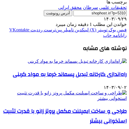
برچسب ها
تحقیقات علمی
سرطان
محقق ایرانی
آدرس رونوشت
۱۴۰۳/۰۹/۲۹
خواندن این مطلب 1 دقیقه زمان میبرد
فیس بوک
توییتر (X)
لینکدین
‫تامبلر
‫پین‌ترست
‫رددیت
‫VKontakte
رایانامه
چاپ
نوشته های مشابه
راه‌اندازی کارخانه تبدیل پسماند خرما به مواد کربنی
۱۴۰۳/۰۹/۰۲
طراحی و ساخت ایمپلنت مکمل پروتز زانو با قدرت تثبیت
استخوانی بیشتر