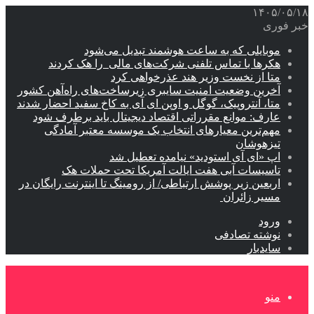
۱۴۰۵/۰۵/۱۸
خبر فوری
موبایلی که به ساعت هوشمند تبدیل می‌شود
هکرها با تماس تلفنی شرکت‌های مالی را هک کردند
متا از نخست وزیر هند عذرخواهی کرد
آخرین وضعیت امنیت سایبری زیرساخت‌های راه‌آهن کشور
متا، آنتروپیک، گوگل و اوپن ای آی به کاخ سفید احضار شدند
عارف: موانع مقرراتی اقتصاد دیجیتال باید برطرف شود
مهم‌ترین معیارهای انتخاب یک موسسه معتبر آمادگی
تیزهوشان
اپ «ای آی استودید» نیامده تعطیل شد
تاسیسات آبی هفت ایالت آمریکا تحت حملات هک
اربعین زیر پوشش ارتباطی/ از رومینگ تا اینترنت رایگان در
مسیر زائران
ورود
نوشته تصادفی
سایدبار
منو