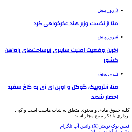
3 روز پیش
متا از نخست وزیر هند عذرخواهی کرد
4 روز پیش
آخرین وضعیت امنیت سایبری زیرساخت‌های راه‌آهن
کشور
5 روز پیش
متا، آنتروپیک، گوگل و اوپن ای آی به کاخ سفید
احضار شدند
کلیه حقوق مادی و معنوی متعلق به شاپ هاست است و کپی
برداری با ذکر منبع مجاز است
فیس بوک
توییتر (X)
واتس آپ
تلگرام
دکمه بازگشت به بالا