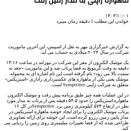
ماهواره ژاپنی به مدار زمین رفت
۱۴۰۳/۱۰/۰۱
خواندن این مطلب 1 دقیقه زمان میبرد
به گزارش خبرگزاری مهر به نقل از اسپیس، این آخرین ماموریت
شرکت در سال ۲۰۲۴ میلادی به حساب می آید.
یک موشک الکترون از مقر این شرکت در نیوزلند در ساعت ۱۴:۱۶
دقیقه به وقت گرینویچ به فضا پرتاب شد و این ماموریت «جغد به
سمت بالا می رود» نام گرفته است این نام اشاره ای به محموله
موشک یعنی یکی از ماهواره های عکسبرداری راداری «استریکس»
متعلق به شرکت ژاپنی Synspective است.
در این عملیات همه چیز طبق برنامه پیش رفت و موشک الکترون
ماهواره استریکس را حدود ۵۴.۵ دقیقه پس از پرتاب به مدار مورد
نظر در ارتفاع ۵۷۴ کیلومتری زمین برد. Synspectiveدر کل ۱۶
پرتاب موشک الکترون را برای ایجاد خوشه ماهواره استریکس در
مدار پایین زمین رزرو کرده است. این خوشه برای ارائه تصاویری
طراحی شده که از فضا تغییرات میلیمتری روی زمین را ردیابی می
کند.