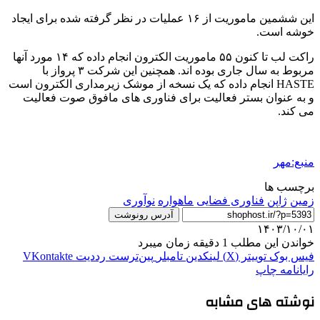
این ششمین ماموریت از ۱۶ عملیات در نظر گرفته شده برای ایجاد
خوشه است.
راکت لب تا کنون ۵۵ ماموریت الکترون انجام داده که ۱۴ مورد آنها
مربوط به سال جاری بوده اند. همچنین این شرکت ۳ پرواز با
HASTE انجام داده که یک نسخه از موشک زیرمداری الکترون است
و به عنوان بستر فعالیت برای فناوری های مافوق صوت فعالیت
می کند.
منبع:مهر
برچسب ها
زمین
ژاپن
فناوری فضایی
ماهواره
نوآوری
آدرس رونوشت
۱۴۰۳/۱۰/۰۱
خواندن این مطلب 1 دقیقه زمان میبرد
فیس بوک
توییتر (X)
لینکدین
‫تامبلر
‫پین‌ترست
‫رددیت
‫VKontakte
رایانامه
چاپ
نوشته های مشابه