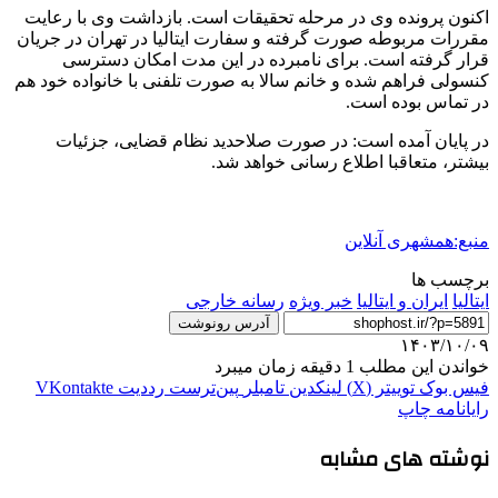
اکنون پرونده وی در مرحله تحقیقات است. بازداشت وی با رعایت
مقررات مربوطه صورت گرفته و سفارت ایتالیا در تهران در جریان
قرار گرفته است. برای نامبرده در این مدت امکان دسترسی
کنسولی فراهم شده و خانم سالا به صورت تلفنی با خانواده خود هم
در تماس بوده است.
در پایان آمده است: در صورت صلاحدید نظام قضایی، جزئیات
بیشتر، متعاقبا اطلاع رسانی خواهد شد.
منبع:همشهری آنلاین
برچسب ها
ایتالیا
ایران و ایتالیا
خبر ویژه
رسانه‌ خارجی
آدرس رونوشت
۱۴۰۳/۱۰/۰۹
خواندن این مطلب 1 دقیقه زمان میبرد
فیس بوک
توییتر (X)
لینکدین
‫تامبلر
‫پین‌ترست
‫رددیت
‫VKontakte
رایانامه
چاپ
نوشته های مشابه