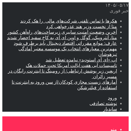
۱۴۰۵/۰۵/۱۷
خبر فوری
هکرها با تماس تلفنی شرکت‌های مالی را هک کردند
متا از نخست وزیر هند عذرخواهی کرد
آخرین وضعیت امنیت سایبری زیرساخت‌های راه‌آهن کشور
متا، آنتروپیک، گوگل و اوپن ای آی به کاخ سفید احضار شدند
عارف: موانع مقرراتی اقتصاد دیجیتال باید برطرف شود
مهم‌ترین معیارهای انتخاب یک موسسه معتبر آمادگی
تیزهوشان
اپ «ای آی استودید» نیامده تعطیل شد
تاسیسات آبی هفت ایالت آمریکا تحت حملات هک
اربعین زیر پوشش ارتباطی/ از رومینگ تا اینترنت رایگان در
مسیر زائران
آمارهای زیست مجازی کودکان/از سن ورود به اینترنت تا
استفاده از فیلترشکن
ورود
نوشته تصادفی
سایدبار
منو