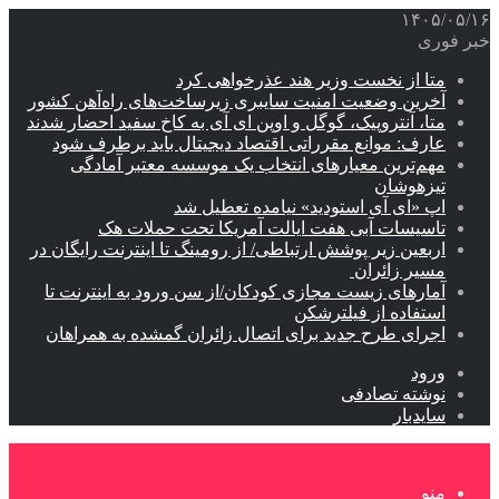
۱۴۰۵/۰۵/۱۶
خبر فوری
متا از نخست وزیر هند عذرخواهی کرد
آخرین وضعیت امنیت سایبری زیرساخت‌های راه‌آهن کشور
متا، آنتروپیک، گوگل و اوپن ای آی به کاخ سفید احضار شدند
عارف: موانع مقرراتی اقتصاد دیجیتال باید برطرف شود
مهم‌ترین معیارهای انتخاب یک موسسه معتبر آمادگی
تیزهوشان
اپ «ای آی استودید» نیامده تعطیل شد
تاسیسات آبی هفت ایالت آمریکا تحت حملات هک
اربعین زیر پوشش ارتباطی/ از رومینگ تا اینترنت رایگان در
مسیر زائران
آمارهای زیست مجازی کودکان/از سن ورود به اینترنت تا
استفاده از فیلترشکن
اجرای طرح جدید برای اتصال زائران گمشده به همراهان
ورود
نوشته تصادفی
سایدبار
منو