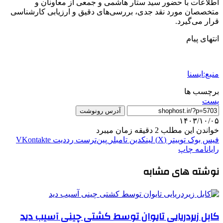
اطلاعات با حضور سید ستار هاشمی و جمعی از معاونان و
متخصصان مورد نقد جدی، بررسی‌های دقیق و ارزیابی کارشناسی
قرار می‌گیرد.
انتهای پیام
منبع:ایسنا
برچسب ها
پست
آدرس رونوشت
۱۴۰۳/۱۰/۰۵
خواندن این مطلب 2 دقیقه زمان میبرد
فیس بوک
توییتر (X)
لینکدین
‫تامبلر
‫پین‌ترست
‫رددیت
‫VKontakte
رایانامه
چاپ
نوشته های مشابه
کابل زیردریایی تایوان توسط کشتی چینی آسیب دید