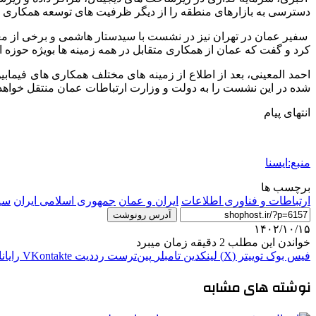
دسترسی به بازارهای منطقه را از دیگر ظرفیت های توسعه همکاری ه
سفیر عمان در تهران نیز در نشست با سیدستار هاشمی و برخی از معاو
کرد و گفت که عمان از همکاری متقابل در همه زمینه ها بویژه حوزه ا
احمد المعینی، بعد از اطلاع از زمینه های مختلف همکاری های ف
شده در این نشست را به دولت و وزارت ارتباطات عمان منتقل خواهد 
انتهای پیام
منبع:ایسنا
برچسب ها
ارتباطات و فناوری اطلاعات
ایران و عمان
جمهوری اسلامی ایران
سی
آدرس رونوشت
۱۴۰۲/۱۰/۱۵
خواندن این مطلب 2 دقیقه زمان میبرد
فیس بوک
توییتر (X)
لینکدین
‫تامبلر
‫پین‌ترست
‫رددیت
‫VKontakte
رایان
نوشته های مشابه