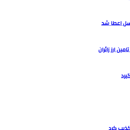
سل اعطا شد
یرد
تکذیب کرد