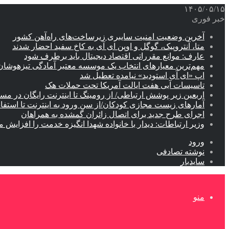
۱۴۰۵/۰۵/۱۵
خبر فوری
آخرین وضعیت امنیت سایبری زیرساخت‌های راه‌آهن کشور
متا، آنتروپیک، گوگل و اوپن ای آی به کاخ سفید احضار شدند
عارف: موانع مقرراتی اقتصاد دیجیتال باید برطرف شود
مهم‌ترین معیارهای انتخاب یک موسسه معتبر آمادگی تیزهوشان
اپ «ای آی استودید» نیامده تعطیل شد
تاسیسات آبی هفت ایالت آمریکا تحت حملات هک
اربعین زیر پوشش ارتباطی/ از رومینگ تا اینترنت رایگان در مس
آمارهای زیست مجازی کودکان/از سن ورود به اینترنت تا استفا
اجرای طرح جدید برای اتصال زائران گمشده به همراهان
وزیر ارتباطات: دیدار با خانواده شهدا انگیزه خدمت را افزایش م
ورود
نوشته تصادفی
سایدبار
منو