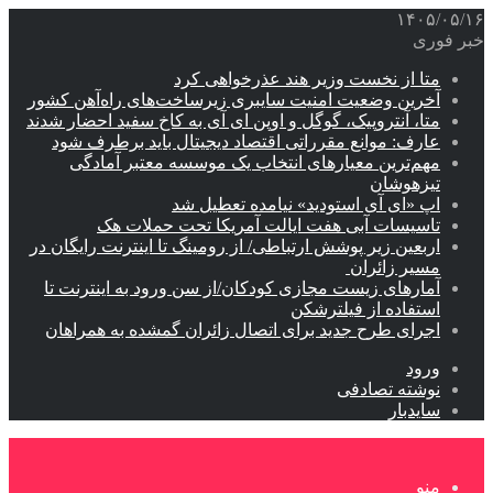
۱۴۰۵/۰۵/۱۶
خبر فوری
متا از نخست وزیر هند عذرخواهی کرد
آخرین وضعیت امنیت سایبری زیرساخت‌های راه‌آهن کشور
متا، آنتروپیک، گوگل و اوپن ای آی به کاخ سفید احضار شدند
عارف: موانع مقرراتی اقتصاد دیجیتال باید برطرف شود
مهم‌ترین معیارهای انتخاب یک موسسه معتبر آمادگی
تیزهوشان
اپ «ای آی استودید» نیامده تعطیل شد
تاسیسات آبی هفت ایالت آمریکا تحت حملات هک
اربعین زیر پوشش ارتباطی/ از رومینگ تا اینترنت رایگان در
مسیر زائران
آمارهای زیست مجازی کودکان/از سن ورود به اینترنت تا
استفاده از فیلترشکن
اجرای طرح جدید برای اتصال زائران گمشده به همراهان
ورود
نوشته تصادفی
سایدبار
منو