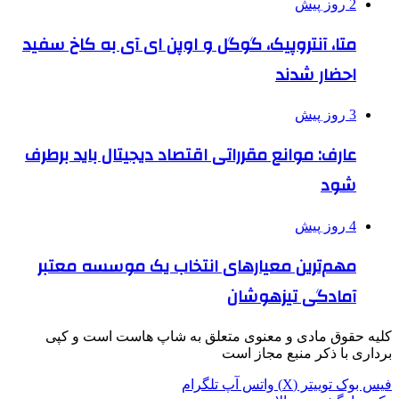
2 روز پیش
متا، آنتروپیک، گوگل و اوپن ای آی به کاخ سفید
احضار شدند
3 روز پیش
عارف: موانع مقرراتی اقتصاد دیجیتال باید برطرف
شود
4 روز پیش
مهم‌ترین معیارهای انتخاب یک موسسه معتبر
آمادگی تیزهوشان
کلیه حقوق مادی و معنوی متعلق به شاپ هاست است و کپی
برداری با ذکر منبع مجاز است
فیس بوک
توییتر (X)
واتس آپ
تلگرام