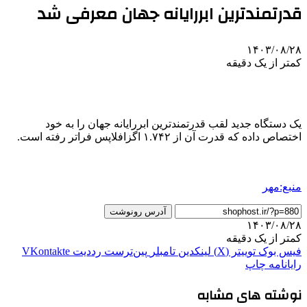
قدرتمندترین ابررایانه جهان معرفی شد
۱۴۰۳/۰۸/۲۸
کمتر از یک دقیقه
یک دستگاه جدید لقب قدرتمندترین ابررایانه جهان را به خود
اختصاص داده که قدرت آن از ۱.۷۴۲ اگزافلاپس فراتر رفته است.
منبع:مهر
آدرس رونوشت
۱۴۰۳/۰۸/۲۸
کمتر از یک دقیقه
فیس بوک
توییتر (X)
لینکدین
‫تامبلر
‫پین‌ترست
‫رددیت
‫VKontakte
رایانامه
چاپ
نوشته های مشابه