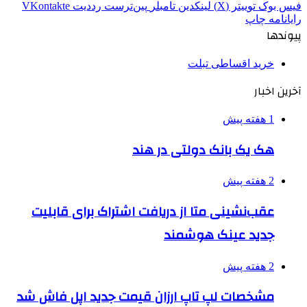
فیس بوک
توییتر (X)
لینکدین
‫تامبلر
‫پین‌ترست
‫رددیت
‫VKontakte
رایانامه
چاپ
پیوندها
خرید اقساطی تبلت
آخرین اخبار
1 هفته پیش
هک یک بانک دولتی در هند
2 هفته پیش
عقب‌نشینی متا از دریافت اشتراک برای قابلیت
جدید عینک هوشمند
2 هفته پیش
مشخصات لپ تاپ ارزان قیمت جدید اپل فاش شد