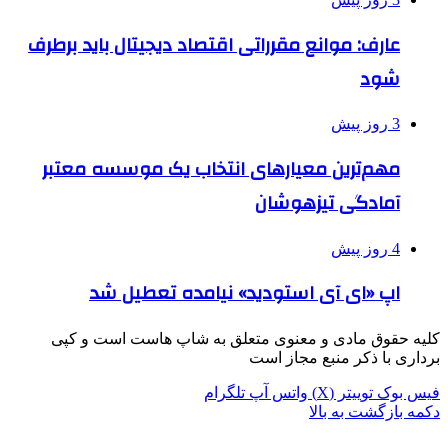
عارف: موانع مقرراتی اقتصاد دیجیتال باید برطرف
شود
3 روز پیش
مهم‌ترین معیارهای انتخاب یک موسسه معتبر
آمادگی تیزهوشان
4 روز پیش
اپ «ای آی استودید» نیامده تعطیل شد
کلیه حقوق مادی و معنوی متعلق به شاپ هاست است و کپی
برداری با ذکر منبع مجاز است
فیس بوک
توییتر (X)
واتس آپ
تلگرام
دکمه بازگشت به بالا