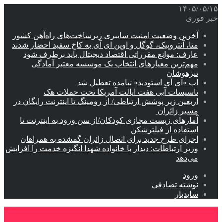
۱۴۰۵/۰۵/۱۵
خبر فوری
آخرین وضعیت امنیت سایبری زیرساخت‌های راه‌آهن کشور
متا، آنتروپیک، گوگل و اوپن ای آی به کاخ سفید احضار شدند
عارف: موانع مقرراتی اقتصاد دیجیتال باید برطرف شود
مهم‌ترین معیارهای انتخاب یک موسسه معتبر آمادگی
تیزهوشان
اپ «ای آی استودید» نیامده تعطیل شد
تاسیسات آبی هفت ایالت آمریکا تحت حملات هک
اربعین زیر پوشش ارتباطی/ از رومینگ تا اینترنت رایگان در
مسیر زائران
آمارهای زیست مجازی کودکان/از سن ورود به اینترنت تا
استفاده از فیلترشکن
اجرای طرح جدید برای اتصال زائران گمشده به همراهان
وزیر ارتباطات: دیدار با خانواده شهدا انگیزه خدمت را افزایش
می‌دهد
ورود
نوشته تصادفی
سایدبار