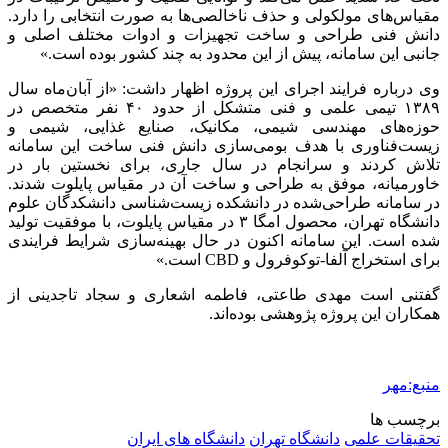
مقیاس‌های مولکولی و حذف ناخالصی‌ها به صورت انتخابی را دارد.
دانش فنی طراحی و ساخت تجهیزات و ادوات مختلف اصلی و
جانبی این سامانه، پیش از این محدود به چند کشور بوده است.»
وی درباره فرایند اجرای این پروژه اظهار داشت: «از آبان‌ماه سال
۱۳۸۹ تیمی علمی و فنی متشکل از حدود ۴۰ نفر متخصص در
حوزه‌های مهندسی شیمی، مکانیک، صنایع غذایی، شیمی و
زیست‌فناوری با هدف بومی‌سازی دانش فنی ساخت این سامانه
تلاش کردند و سرانجام در سال جاری، برای نخستین بار در
خاورمیانه، موفق به طراحی و ساخت آن در مقیاس پایلوت شدند.
در سامانه طراحی‌شده در دانشکده زیست‌شناسی دانشکدگان علوم
دانشگاه تهران، محصول امگا ۳ در مقیاس پایلوت، با موفقیت تولید
شده است. این سامانه اکنون در حال بهینه‌سازی شرایط فرایندی
برای استخراج آلفا-توکوفرول و CBD است.»
گفتنی است مهدی طاعتی، فاطمه اشعاری و سجاد تاجدینی از
همکاران این پروژه پژوهشی بوده‌اند.
منبع:مهر
برچسب ها
تحقیقات علمی
دانشگاه تهران
دانشگاه های ایران