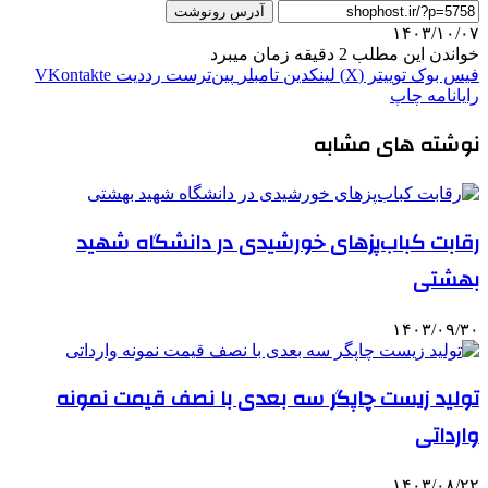
آدرس رونوشت
۱۴۰۳/۱۰/۰۷
خواندن این مطلب 2 دقیقه زمان میبرد
فیس بوک
توییتر (X)
لینکدین
‫تامبلر
‫پین‌ترست
‫رددیت
‫VKontakte
رایانامه
چاپ
نوشته های مشابه
رقابت کباب‌پزهای خورشیدی در دانشگاه شهید
بهشتی
۱۴۰۳/۰۹/۳۰
تولید زیست چاپگر سه بعدی با نصف قیمت نمونه
وارداتی
۱۴۰۳/۰۸/۲۲