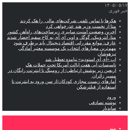
۱۴۰۵/۰۵/۱۷
خبر فوری
هکرها با تماس تلفنی شرکت‌های مالی را هک کردند
متا از نخست وزیر هند عذرخواهی کرد
آخرین وضعیت امنیت سایبری زیرساخت‌های راه‌آهن کشور
متا، آنتروپیک، گوگل و اوپن ای آی به کاخ سفید احضار شدند
عارف: موانع مقرراتی اقتصاد دیجیتال باید برطرف شود
مهم‌ترین معیارهای انتخاب یک موسسه معتبر آمادگی
تیزهوشان
اپ «ای آی استودید» نیامده تعطیل شد
تاسیسات آبی هفت ایالت آمریکا تحت حملات هک
اربعین زیر پوشش ارتباطی/ از رومینگ تا اینترنت رایگان در
مسیر زائران
آمارهای زیست مجازی کودکان/از سن ورود به اینترنت تا
استفاده از فیلترشکن
ورود
نوشته تصادفی
سایدبار
منو