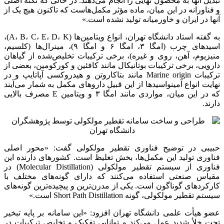
تبدیل آنها به محصول نهایی را انجام می‌دهند. در حالی که نکته اصلی
و فناورانه در این میان، ماده مؤثر مکمل‌هاست که تاکنون هیچ یک از
آنها در ایران و خاورمیانه تولید نشده است.»
به گفته استاد دانشگاه تهران، انواع ویتامین‌ها (A، B، C، E، D، K)،
اسیدهای چرب (امگا ۳، امگا ۶ و امگا ۹)، مینرال‌ها (کلسیم،
منیزیوم، آهن، روی و غیره)، برخی ترکیبات تخلیص‌شده از گیاهان
دارویی، برخی ترکیبات بوتانیکال مانند کافئین و کورکومین، بعضی از
ترکیبات Marine origin مانند بتاکاروتن و هیدروکسی آپاتایپ و در
نهایت انواع آمینواسیدها از این قبیل داروهای مکمل به شمار می‌آیند
که در این میان، مواردی مانند امگا ۳ و ویتامین E مصرف بالایی
دارند.
حبیبی در توضیح فناوری تقطیر مولکولی گفت: «محور اصلی
فناوری تولید این مکمل‌ها، بخش تغلیظ است. کشورهای دارنده این
فناوری از سیستم تقطیر مولکولی (Molecular Distillation) در
مقیاس صنعتی استفاده می‌کنند که دارای گونه‌های مختلف با
کارکردهای گوناگون است. یکی از مدرن‌ترین و پیچیده‌ترین گونه‌های
سیستم تقطیر مولکولی، گونه Short Path Distillation است.»
عضو هیأت علمی دانشگاه تهران افزود: «این سامانه بر پایه تبخیر
تحت خلأ شدید عمل می‌کند و توانایی تفکیک و تخلیص ترکیبات در