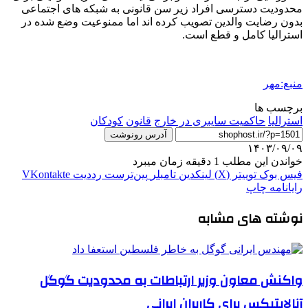
محدودیت دسترسی افراد زیر سن قانونی به شبکه های اجتماعی
بدون رضایت والدین تصویب کرده اند اما ممنوعیت وضع شده در
استرالیا کامل و قطع است.
منبع:مهر
برچسب ها
استرالیا
حاکمیت سایبری در خارج
قانون
کودکان
آدرس رونوشت
۱۴۰۳/۰۹/۰۹
خواندن این مطلب 1 دقیقه زمان میبرد
فیس بوک
توییتر (X)
لینکدین
‫تامبلر
‫پین‌ترست
‫رددیت
‫VKontakte
رایانامه
چاپ
نوشته های مشابه
واکنش معاون وزیر ارتباطات به محدودیت گوگل
آنالایتیکس برای کاربران ایرانی