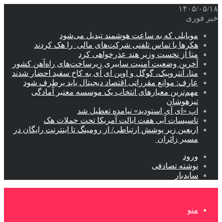
۱۴۰۵/۰۵/۱۸
خبر فوری
موبایلی که به ساعت هوشمند تبدیل می‌شود
هکرها با تماس تلفنی شرکت‌های مالی را هک کردند
متا از نخست وزیر هند عذرخواهی کرد
آخرین وضعیت امنیت سایبری زیرساخت‌های راه‌آهن کشور
متا، آنتروپیک، گوگل و اوپن ای آی به کاخ سفید احضار شدند
عارف: موانع مقرراتی اقتصاد دیجیتال باید برطرف شود
مهم‌ترین معیارهای انتخاب یک موسسه معتبر آمادگی
تیزهوشان
اپ «ای آی استودید» نیامده تعطیل شد
تاسیسات آبی هفت ایالت آمریکا تحت حملات هک
اربعین زیر پوشش ارتباطی/ از رومینگ تا اینترنت رایگان در
مسیر زائران
ورود
نوشته تصادفی
سایدبار
منو