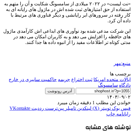
«نت لیست» در ۲۰۲۲ میلادی از سامسونگ شکایت و آن را متهم به
استفاده از حق امتیازهای ثبت شده اش در ماژول های رایانه ای به
کار رفته در سرورهای ابر رایانشی و دیگر فناوری های مرتبط با
داده آن کرد.
این شرکت مدعی شده بود نوآوری های ابداعی اش کارآمدی ماژول
های حافظه را افزایش می دهد و به کاربران امکان می دهد در
مدتی کوتاه تر اطلاعات مفید را از انبوه داده ها جدا کنند.
منبع:مهر
برچسب ها
ایالات متحده امریکا
ثبت اختراع
جریمه
حاکمیت سایبری در خارج
دادگاه
سامسونگ
آدرس رونوشت
۱۴۰۳/۰۹/۰۲
خواندن این مطلب 1 دقیقه زمان میبرد
فیس بوک
توییتر (X)
لینکدین
‫تامبلر
‫پین‌ترست
‫رددیت
‫VKontakte
رایانامه
چاپ
نوشته های مشابه