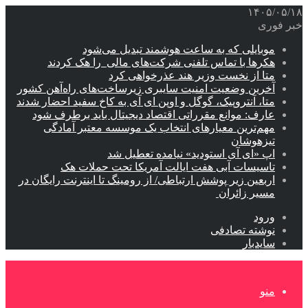
۱۴۰۵/۰۵/۱۸
خبر فوری
موبایلی که به ساعت هوشمند تبدیل می‌شود
هکرها با تماس تلفنی شرکت‌های مالی را هک کردند
متا از نخست وزیر هند عذرخواهی کرد
آخرین وضعیت امنیت سایبری زیرساخت‌های راه‌آهن کشور
متا، آنتروپیک، گوگل و اوپن ای آی به کاخ سفید احضار شدند
عارف: موانع مقرراتی اقتصاد دیجیتال باید برطرف شود
مهم‌ترین معیارهای انتخاب یک موسسه معتبر آمادگی
تیزهوشان
اپ «ای آی استودید» نیامده تعطیل شد
تاسیسات آبی هفت ایالت آمریکا تحت حملات هک
اربعین زیر پوشش ارتباطی/ از رومینگ تا اینترنت رایگان در
مسیر زائران
ورود
نوشته تصادفی
سایدبار
منو