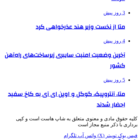
3 روز پیش
متا از نخست وزیر هند عذرخواهی کرد
4 روز پیش
آخرین وضعیت امنیت سایبری زیرساخت‌های راه‌آهن
کشور
5 روز پیش
متا، آنتروپیک، گوگل و اوپن ای آی به کاخ سفید
احضار شدند
کلیه حقوق مادی و معنوی متعلق به شاپ هاست است و کپی
برداری با ذکر منبع مجاز است
فیس بوک
توییتر (X)
واتس آپ
تلگرام