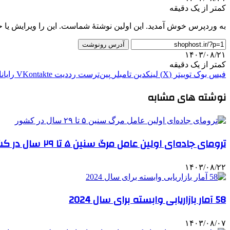
کمتر از یک دقیقه
به وردپرس خوش آمدید. این اولین نوشتهٔ شماست. این را ویرایش یا 
آدرس رونوشت
۱۴۰۳/۰۸/۲۱
کمتر از یک دقیقه
فیس بوک
توییتر (X)
لینکدین
‫تامبلر
‫پین‌ترست
‫رددیت
‫VKontakte
رایان
نوشته های مشابه
ترومای جاده‌ای اولین عامل مرگ سنین ۵ تا ۲۹ سال در کشور
۱۴۰۳/۰۸/۲۲
58 آمار بازاریابی وابسته برای سال 2024
۱۴۰۳/۰۸/۰۷