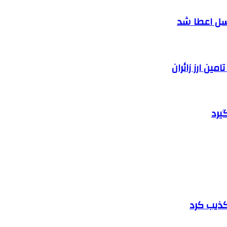
سل اعطا شد
یرد
تکذیب کرد