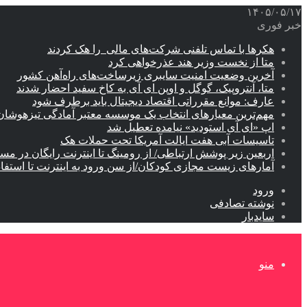
۱۴۰۵/۰۵/۱۷
خبر فوری
هکرها با تماس تلفنی شرکت‌های مالی را هک کردند
متا از نخست وزیر هند عذرخواهی کرد
آخرین وضعیت امنیت سایبری زیرساخت‌های راه‌آهن کشور
متا، آنتروپیک، گوگل و اوپن ای آی به کاخ سفید احضار شدند
عارف: موانع مقرراتی اقتصاد دیجیتال باید برطرف شود
مهم‌ترین معیارهای انتخاب یک موسسه معتبر آمادگی تیزهوشان
اپ «ای آی استودید» نیامده تعطیل شد
تاسیسات آبی هفت ایالت آمریکا تحت حملات هک
اربعین زیر پوشش ارتباطی/ از رومینگ تا اینترنت رایگان در مس
آمارهای زیست مجازی کودکان/از سن ورود به اینترنت تا استفا
ورود
نوشته تصادفی
سایدبار
منو