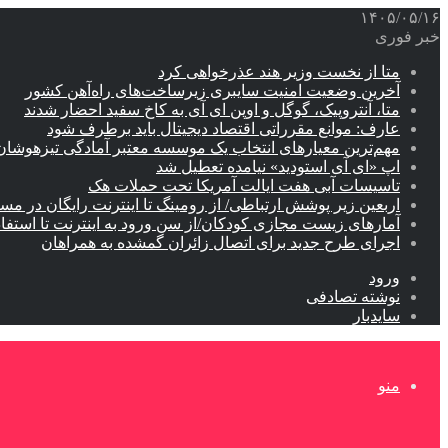
۱۴۰۵/۰۵/۱۶
خبر فوری
متا از نخست وزیر هند عذرخواهی کرد
آخرین وضعیت امنیت سایبری زیرساخت‌های راه‌آهن کشور
متا، آنتروپیک، گوگل و اوپن ای آی به کاخ سفید احضار شدند
عارف: موانع مقرراتی اقتصاد دیجیتال باید برطرف شود
مهم‌ترین معیارهای انتخاب یک موسسه معتبر آمادگی تیزهوشان
اپ «ای آی استودید» نیامده تعطیل شد
تاسیسات آبی هفت ایالت آمریکا تحت حملات هک
اربعین زیر پوشش ارتباطی/ از رومینگ تا اینترنت رایگان در مس
آمارهای زیست مجازی کودکان/از سن ورود به اینترنت تا استفا
اجرای طرح جدید برای اتصال زائران گمشده به همراهان
ورود
نوشته تصادفی
سایدبار
منو