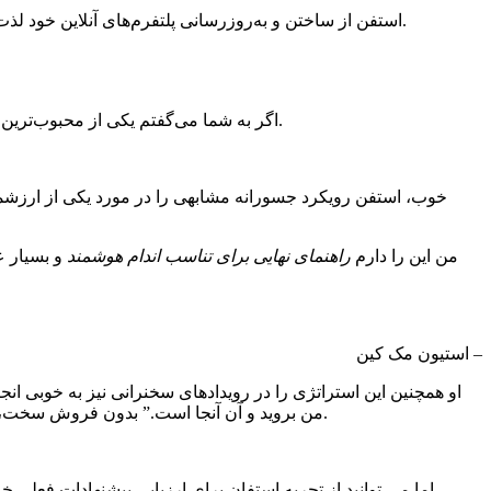
استفن از ساختن و به‌روزرسانی پلتفرم‌های آنلاین خود لذت می‌برد، زیرا احساس محدودیت نمی‌کند – و شما نیز سزاوار این هستید که همین احساس را در مورد وب‌سایت کسب‌وکار خود داشته باشید.
اگر به شما می‌گفتم یکی از محبوب‌ترین آهن‌ربای‌های سربی خود را بردارید و آن را به‌صورت رایگان در دسترس قرار دهید، چه می‌شود. تعویض برای اطلاعات تماس وجود ندارد. نادا.
خوب، استفن رویکرد جسورانه مشابهی را در مورد یکی از ارزشمن
“من این را دارم
راهنمای نهایی برای تناسب اندام هوشمند
و بسیار ع
– استیون مک کین
او همچنین این استراتژی را در رویدادهای سخنرانی نیز به خوبی ان
من بروید و آن آنجا است.” بدون فروش سخت، بدون تاکتیک فشار. فقط محتوای ارزشمندی که بر اساس شایستگی خودش است و مخاطبان و اعتبار خود را به طور همزمان ایجاد می کند.
اما می توانید از تجربه استفان برای ارزیابی پیشنهادات فعلی خ