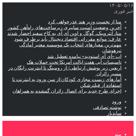
۱۴۰۵/۰۵/۱۶
خبر فوری
متا از نخست وزیر هند عذرخواهی کرد
آخرین وضعیت امنیت سایبری زیرساخت‌های راه‌آهن کشور
متا، آنتروپیک، گوگل و اوپن ای آی به کاخ سفید احضار شدند
عارف: موانع مقرراتی اقتصاد دیجیتال باید برطرف شود
مهم‌ترین معیارهای انتخاب یک موسسه معتبر آمادگی
تیزهوشان
اپ «ای آی استودید» نیامده تعطیل شد
تاسیسات آبی هفت ایالت آمریکا تحت حملات هک
اربعین زیر پوشش ارتباطی/ از رومینگ تا اینترنت رایگان در
مسیر زائران
آمارهای زیست مجازی کودکان/از سن ورود به اینترنت تا
استفاده از فیلترشکن
اجرای طرح جدید برای اتصال زائران گمشده به همراهان
ورود
نوشته تصادفی
سایدبار
منو