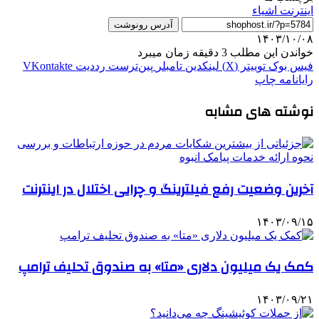
اینترنت اشیاء
آدرس رونوشت
۱۴۰۳/۱۰/۰۸
خواندن این مطلب 3 دقیقه زمان میبرد
فیس بوک
توییتر (X)
لینکدین
‫تامبلر
‫پین‌ترست
‫رددیت
‫VKontakte
رایانامه
چاپ
نوشته های مشابه
آخرین وضعیت رفع فیلترینگ و چرایی اختلال در اینترنت
۱۴۰۳/۰۹/۱۵
کمک یک میلیون دلاری «متا» به صندوق تحلیف ترامپ
۱۴۰۳/۰۹/۲۱