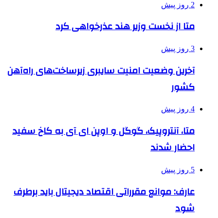
2 روز پیش
متا از نخست وزیر هند عذرخواهی کرد
3 روز پیش
آخرین وضعیت امنیت سایبری زیرساخت‌های راه‌آهن
کشور
4 روز پیش
متا، آنتروپیک، گوگل و اوپن ای آی به کاخ سفید
احضار شدند
5 روز پیش
عارف: موانع مقرراتی اقتصاد دیجیتال باید برطرف
شود