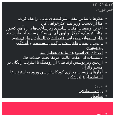
۱۴۰۵/۰۵/۱۷
خبر فوری
هکرها با تماس تلفنی شرکت‌های مالی را هک کردند
متا از نخست وزیر هند عذرخواهی کرد
آخرین وضعیت امنیت سایبری زیرساخت‌های راه‌آهن کشور
متا، آنتروپیک، گوگل و اوپن ای آی به کاخ سفید احضار شدند
عارف: موانع مقرراتی اقتصاد دیجیتال باید برطرف شود
مهم‌ترین معیارهای انتخاب یک موسسه معتبر آمادگی
تیزهوشان
اپ «ای آی استودید» نیامده تعطیل شد
تاسیسات آبی هفت ایالت آمریکا تحت حملات هک
اربعین زیر پوشش ارتباطی/ از رومینگ تا اینترنت رایگان در
مسیر زائران
آمارهای زیست مجازی کودکان/از سن ورود به اینترنت تا
استفاده از فیلترشکن
ورود
نوشته تصادفی
سایدبار
منو