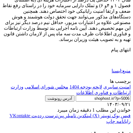
فصول ۱ و ۴و ۶) و تملک دارایی سرمایه خود را در راستای رفع نقاط
ضعف و ارتقا امنیت رایانیکی خود اختصاص دهند. همچنین
دستگاه‌های مذکور می‌توانند جهت تحقق دولت هوشمند و هوش
مصنوعی علاوه بر اعتبارات مزبور، حداقل نیم درصد دیگر نیز برای
این مهم تخصیص دهند. آیین نامه اجرایی بند توسط وزارت ارتباطات
و فناوری اطلاعات ظرف مدت سه ماه پس از لازمان داشتن قانون
تهیه و به تصویب هیئت وزیران برساند.
انتهای پیام
منبع:ایسنا
برچسب ها
امنیت سایبری
لایحه بودجه 1404
مجلس شورای اسلامی
وزارت
ارتباطات و فناوری اطلاعات
آدرس رونوشت
۱۴۰۳/۰۹/۲۱
خواندن این مطلب 1 دقیقه زمان میبرد
فیس بوک
توییتر (X)
لینکدین
‫تامبلر
‫پین‌ترست
‫رددیت
‫VKontakte
رایانامه
چاپ