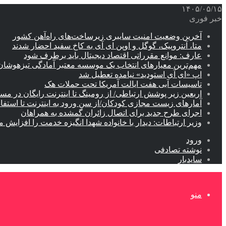
۱۴۰۵/۰۵/۱۵
خبر فوری
آخرین وضعیت امنیت سایبری زیرساخت‌های راه‌آهن کشور
متا، آنتروپیک، گوگل و اوپن ای آی به کاخ سفید احضار شدند
عارف: موانع مقرراتی اقتصاد دیجیتال باید برطرف شود
مهم‌ترین معیارهای انتخاب یک موسسه معتبر آمادگی تیزهوشان
اپ «ای آی استودید» نیامده تعطیل شد
تاسیسات آبی هفت ایالت آمریکا تحت حملات هک
اربعین زیر پوشش ارتباطی/ از رومینگ تا اینترنت رایگان در مس
آمارهای زیست مجازی کودکان/از سن ورود به اینترنت تا استفا
اجرای طرح جدید برای اتصال زائران گمشده به همراهان
وزیر ارتباطات: دیدار با خانواده شهدا انگیزه خدمت را افزایش م
ورود
نوشته تصادفی
سایدبار
منو