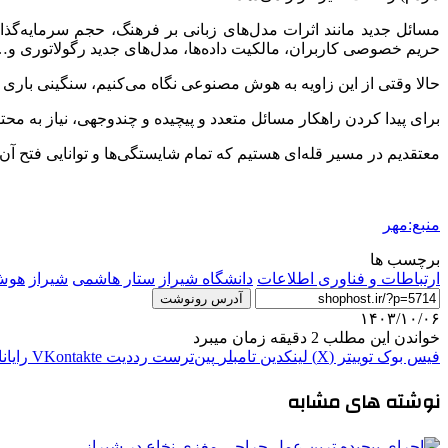
مسائل جدید مانند اثرات مدل‌های زبانی بر فرهنگ، حجم سرمایه‌گ
حریم خصوصی کاربران، مالکیت داده‌ها، مدل‌های جدید رگولاتوری و… ه
حالا وقتی از این زاویه به هوش مصنوعی نگاه می‌کنیم، سنگینی با
برای پیدا کردن راهکار مسائل متعدد و پیچیده و چندوجهی، نیاز به محتو
معتقدیم در مسیر قله‌ای هستیم که تمام شایستگی‌ها و توانایی فتح آن ر
منبع:مهر
برچسب ها
ارتباطات و فناوری اطلاعات
دانشگاه شیراز
ستار هاشمی
شیراز
هوش
آدرس رونوشت
۱۴۰۳/۱۰/۰۶
خواندن این مطلب 2 دقیقه زمان میبرد
فیس بوک
توییتر (X)
لینکدین
‫تامبلر
‫پین‌ترست
‫رددیت
‫VKontakte
رایان
نوشته های مشابه