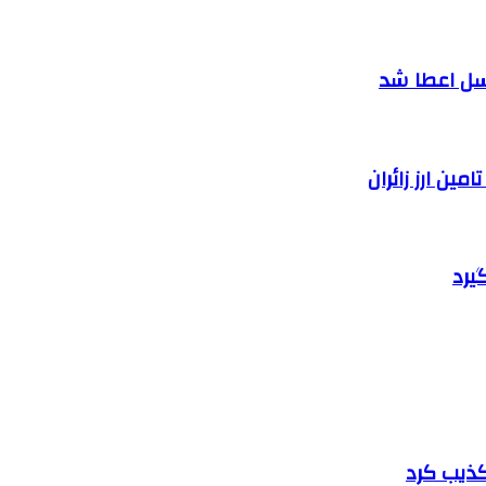
سل اعطا شد
یرد
تکذیب کرد