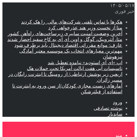
۱۴۰۵/۰۵/۱۷
خبر فوری
هکرها با تماس تلفنی شرکت‌های مالی را هک کردند
متا از نخست وزیر هند عذرخواهی کرد
آخرین وضعیت امنیت سایبری زیرساخت‌های راه‌آهن کشور
متا، آنتروپیک، گوگل و اوپن ای آی به کاخ سفید احضار شدند
عارف: موانع مقرراتی اقتصاد دیجیتال باید برطرف شود
مهم‌ترین معیارهای انتخاب یک موسسه معتبر آمادگی
تیزهوشان
اپ «ای آی استودید» نیامده تعطیل شد
تاسیسات آبی هفت ایالت آمریکا تحت حملات هک
اربعین زیر پوشش ارتباطی/ از رومینگ تا اینترنت رایگان در
مسیر زائران
آمارهای زیست مجازی کودکان/از سن ورود به اینترنت تا
استفاده از فیلترشکن
ورود
نوشته تصادفی
سایدبار
منو