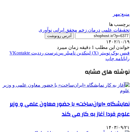
منبع:مهر
برچسب ها
تحقیقات علمی
درمان زخم
محقق ایرانی
نوآوری
آدرس رونوشت
۱۴۰۲/۱۰/۱۹
خواندن این مطلب 1 دقیقه زمان میبرد
فیس بوک
توییتر (X)
لینکدین
‫تامبلر
‫پین‌ترست
‫رددیت
‫VKontakte
رایانامه
چاپ
نوشته های مشابه
نمایشگاه «ایران‌ساخت» با حضور معاون علمی و وزیر
علوم فردا آغاز به کار می کند
۱۴۰۳/۰۹/۲۱