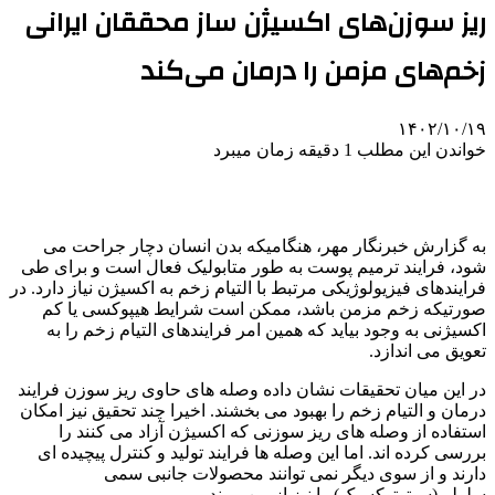
ریز سوزن‌های اکسیژن ساز محققان ایرانی
زخم‌های مزمن را درمان می‌کند
۱۴۰۲/۱۰/۱۹
خواندن این مطلب 1 دقیقه زمان میبرد
به گزارش خبرنگار مهر، هنگامیکه بدن انسان دچار جراحت می
شود، فرایند ترمیم پوست به طور متابولیک فعال است و برای طی
فرایندهای فیزیولوژیکی مرتبط با التیام زخم به اکسیژن نیاز دارد. در
صورتیکه زخم مزمن باشد، ممکن است شرایط هیپوکسی یا کم
اکسیژنی به وجود بیاید که همین امر فرایندهای التیام زخم را به
تعویق می اندازد.
در این میان تحقیقات نشان داده وصله های حاوی ریز سوزن فرایند
درمان و التیام زخم را بهبود می بخشند. اخیرا چند تحقیق نیز امکان
استفاده از وصله های ریز سوزنی که اکسیژن آزاد می کنند را
بررسی کرده اند. اما این وصله ها فرایند تولید و کنترل پیچیده ای
دارند و از سوی دیگر نمی توانند محصولات جانبی سمی
سلولی(سیتوتوکسیک) را نیز از بین ببرند.