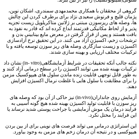
گروهی از محققان با همکاری محمدمهدی سمندری، اشکان نوین،
پژمان قلیچ و فرنوش سعیدی نژاد برای برطرف کردن این چالش
ها، وصله های ریزسوزن مبتنی بر ژلاتین متاکریلویل زیست تجزیه
پذیر و از لحاظ مکانیکی قدرتمند ابداع کرده اند که قادر به نفوذ به
بافت هستند و پس از قرار گرفتن در معرض مایع بینابینی بدن و
ترشحات زخم، اکسیژن آزاد می کنند. در این تحقیق نرخ آزادسازی
اکسیژن و زیست سازگاری وصله های ریز سوزن توسعه یافته و با
ترکیبات مختلف ارزیابی و بهینه سازی شدند.
نکته جالب آنکه تحقیقات در شرایط آزمایشگاهی(in- vitro) نشان داد
ترکیبات بهینه شده می توانند اکسیژن را در سطح درمانی آزاد کنند و
به طور قابل توجهی قابلیت زنده ماندن سلول های هیپوکسیک مزمن
را برای مطابقت با سلول هایی با غلظت نرمال اکسیژن افزایش
دهند.
آزمایش روی جانداران(in-vivo) نیز حاکی از آن بود که وصله های
ریز سوزن با قابلیت تولید اکسیژن بهینه شده هیچ گونه آسیبی به
فرایند درمان یک موش آزمایشی با جراحت پوستی شدید نرساند یا
این فرایند را مختل نکرد.
این استراتژی درمانی می تواند فرصت های نوینی برای از بین بردن
هیپوکسی و در نتیجه آن درمان زخم های مزمن به وجود بیاورد.