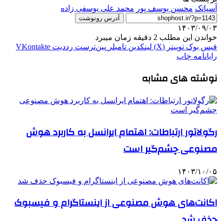
آسیاتک
محسن یوسف پور
محمد علی یوسفی زاده
آدرس رونوشت
۱۴۰۳/۰۹/۰۳
خواندن این مطلب 2 دقیقه زمان میبرد
فیس بوک
توییتر (X)
لینکدین
‫تامبلر
‫پین‌ترست
‫رددیت
‫VKontakte
رایانامه
چاپ
نوشته های مشابه
رگولاتور ارتباطات: اهتمام ایرانسل به کاربرد هوش
مصنوعی چشم‌گیر است
۱۴۰۳/۱۰/۰۵
اکانت‌های هوش مصنوعی از اینستاگرام و فیسبوک
حذف شد