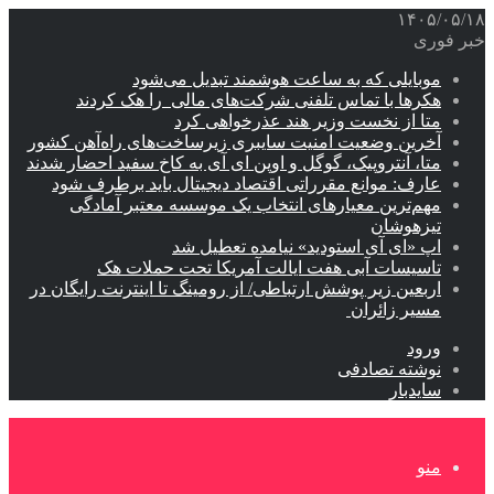
۱۴۰۵/۰۵/۱۸
خبر فوری
موبایلی که به ساعت هوشمند تبدیل می‌شود
هکرها با تماس تلفنی شرکت‌های مالی را هک کردند
متا از نخست وزیر هند عذرخواهی کرد
آخرین وضعیت امنیت سایبری زیرساخت‌های راه‌آهن کشور
متا، آنتروپیک، گوگل و اوپن ای آی به کاخ سفید احضار شدند
عارف: موانع مقرراتی اقتصاد دیجیتال باید برطرف شود
مهم‌ترین معیارهای انتخاب یک موسسه معتبر آمادگی
تیزهوشان
اپ «ای آی استودید» نیامده تعطیل شد
تاسیسات آبی هفت ایالت آمریکا تحت حملات هک
اربعین زیر پوشش ارتباطی/ از رومینگ تا اینترنت رایگان در
مسیر زائران
ورود
نوشته تصادفی
سایدبار
منو