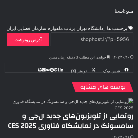
منبع:ایسنا
برچسب ها
_دانشگاه تهران
پرتاب ماهواره
سازمان فضايی ايران
آدرس رونوشت
۱۴۰۳/۱۰/۱۰
خواندن این مطلب 3 دقیقه زمان میبرد
فیس بوک
توییتر (X)
ل
ر
چ
ی
ت
پ
ا
ا
ر
V
ن
ا
ی
ی
د
K
پ
نوشته های مشابه
ا
د
ک
م
o
ن‌
ب
ت
ی
ن
د
n
ی
ل
ا
t
ر
ت
ر
a
م
ن
س
رونمایی از تلویزیون‌های جدید ال‌جی و
k
ه
ت
سامسونگ در نمایشگاه فناوری CES 2025
t
e
۱۴۰۲/۱۰/۱۶