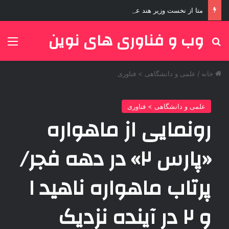
متا از نخست وزیر هند عذرخواهی کرد
وب و فناوری های نوین
جستجو برای
منو
خانه
/
علمی‌ و دانشگاهی > فناوری
علمی‌ و دانشگاهی > فناوری
رونمایی از ماهواره
«پارس ۲» در دهه فجر/
پرتاب ماهواره ناهید ۱
و ۲ در آینده نزدیک