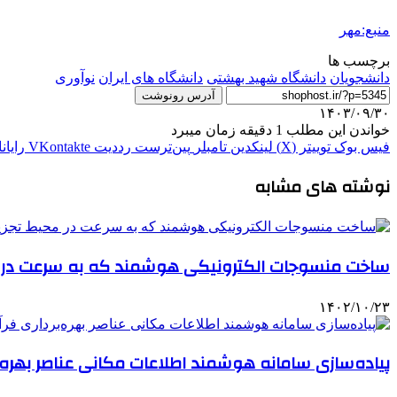
منبع:مهر
برچسب ها
دانشجویان
دانشگاه شهید بهشتی
دانشگاه های ایران
نوآوری
آدرس رونوشت
۱۴۰۳/۰۹/۳۰
خواندن این مطلب 1 دقیقه زمان میبرد
فیس بوک
توییتر (X)
لینکدین
‫تامبلر
‫پین‌ترست
‫رددیت
‫VKontakte
رایان
نوشته های مشابه
ساخت منسوجات الکترونیکی هوشمند که به سرعت در م
۱۴۰۲/۱۰/۲۳
پیاده‌سازی سامانه هوشمند اطلاعات مکانی عناصر بهره‌ب