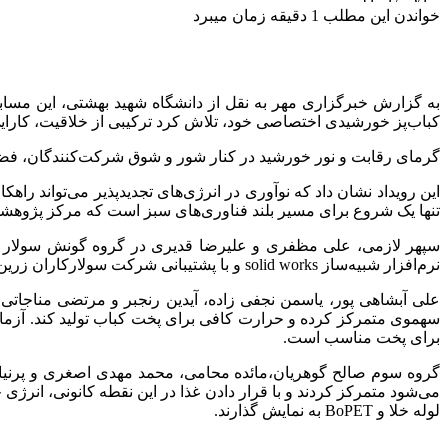
خواندن این مطلب 1 دقیقه زمان میبرد
به گزارش خبرگزاری مهر به نقل از دانشگاه شهید بهشتی، این مساب
کباب‌پز خورشیدی اختصاصی خود، تلاش کرد ترکیبی از خلاقیت، کارایی
گرمای رقابت و نور خورشید در کنار شور و شوق شرکت‌کنندگان، فضایی
این رویداد نشان داد که نوآوری در انرژی‌های تجدیدپذیر می‌تواند ر
تنها یک شروع برای مسیر بلند فناوری‌های سبز است که مرکز پژوهشی 
سپهر لازمی، علی مظفری و علیرضا قدیری در گروه گونش سولار توا
نرم‌افزار شبیه‌ساز solid works و با پشتیبانی شرکت سولارکاران زرین هنرمند توانستند کباب‌پز خورشیدی خود را سازند.
علی آبشاهی پور، یاسمن نجفی زاده، آیدین رنجبر و مرتضی مناجاتی در
برای پخت مناسب است.
گروه سوم صالح گوهریان،مائده محامی، محمد مهدی اصغری و پرنیان 
می‌شود متمرکز کردند و با قرار دادن غذا در این نقطه کانونی، انرژی 
لوله خلا و BoPET به نمایش گذارند.