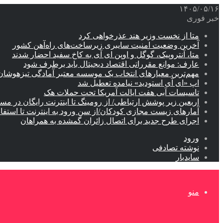
۱۴۰۵/۰۵/۱۶
خبر فوری
متا از نخست وزیر هند عذرخواهی کرد
آخرین وضعیت امنیت سایبری زیرساخت‌های راه‌آهن کشور
متا، آنتروپیک، گوگل و اوپن ای آی به کاخ سفید احضار شدند
عارف: موانع مقرراتی اقتصاد دیجیتال باید برطرف شود
مهم‌ترین معیارهای انتخاب یک موسسه معتبر آمادگی تیزهوشان
اپ «ای آی استودید» نیامده تعطیل شد
تاسیسات آبی هفت ایالت آمریکا تحت حملات هک
اربعین زیر پوشش ارتباطی/ از رومینگ تا اینترنت رایگان در مس
آمارهای زیست مجازی کودکان/از سن ورود به اینترنت تا استفا
اجرای طرح جدید برای اتصال زائران گمشده به همراهان
ورود
نوشته تصادفی
سایدبار
منو