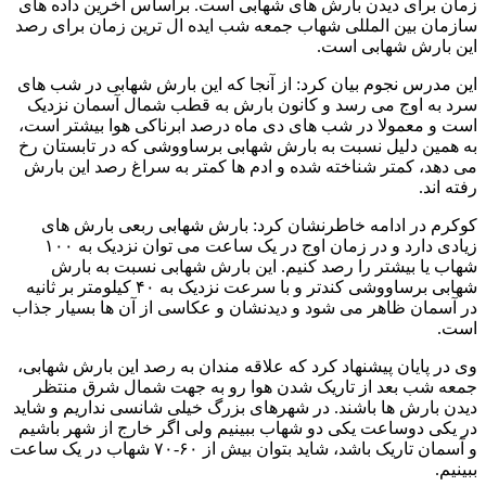
زمان برای دیدن بارش های شهابی است. براساس آخرین داده های
سازمان بین المللی شهاب جمعه شب ایده ال ترین زمان برای رصد
این بارش شهابی است.
این مدرس نجوم بیان کرد: از آنجا که این بارش شهابی در شب های
سرد به اوج می رسد و کانون بارش به قطب شمال آسمان نزدیک
است و معمولا در شب های دی ماه درصد ابرناکی هوا بیشتر است،
به همین دلیل نسبت به بارش شهابی برساووشی که در تابستان رخ
می دهد، کمتر شناخته شده و ادم ها کمتر به سراغ رصد این بارش
رفته اند.
کوکرم در ادامه خاطرنشان کرد: بارش شهابی ربعی بارش های
زیادی دارد و در زمان اوج در یک ساعت می توان نزدیک به ۱۰۰
شهاب یا بیشتر را رصد کنیم. این بارش شهابی نسبت به بارش
شهابی برساووشی کندتر و با سرعت نزدیک به ۴۰ کیلومتر بر ثانیه
در آسمان ظاهر می شود و دیدنشان و عکاسی از آن ها بسیار جذاب
است.
وی در پایان پیشنهاد کرد که علاقه مندان به رصد این بارش شهابی،
جمعه شب بعد از تاریک شدن هوا رو به جهت شمال شرق منتظر
دیدن بارش ها باشند. در شهرهای بزرگ خیلی شانسی نداریم و شاید
در یکی دوساعت یکی دو شهاب ببینیم ولی اگر خارج از شهر باشیم
و آسمان تاریک باشد، شاید بتوان بیش از ۶۰-۷۰ شهاب در یک ساعت
ببینیم.