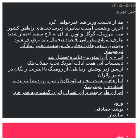
۱۴۰۵/۰۵/۱۶
خبر فوری
متا از نخست وزیر هند عذرخواهی کرد
آخرین وضعیت امنیت سایبری زیرساخت‌های راه‌آهن کشور
متا، آنتروپیک، گوگل و اوپن ای آی به کاخ سفید احضار شدند
عارف: موانع مقرراتی اقتصاد دیجیتال باید برطرف شود
مهم‌ترین معیارهای انتخاب یک موسسه معتبر آمادگی
تیزهوشان
اپ «ای آی استودید» نیامده تعطیل شد
تاسیسات آبی هفت ایالت آمریکا تحت حملات هک
اربعین زیر پوشش ارتباطی/ از رومینگ تا اینترنت رایگان در
مسیر زائران
آمارهای زیست مجازی کودکان/از سن ورود به اینترنت تا
استفاده از فیلترشکن
اجرای طرح جدید برای اتصال زائران گمشده به همراهان
ورود
نوشته تصادفی
سایدبار
منو