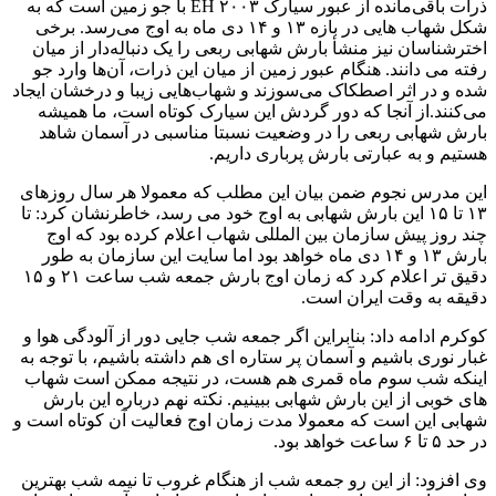
ذرات باقی‌مانده از عبور سیارک ۲۰۰۳ EH با جو زمین است که به
شکل شهاب هایی در بازه ۱۳ و ۱۴ دی ماه به اوج می‌رسد. برخی
اخترشناسان نیز منشأ بارش شهابی ربعی را یک دنباله‌دار از میان
رفته می دانند. هنگام عبور زمین از میان این ذرات، آن‌ها وارد جو
شده و در اثر اصطکاک می‌سوزند و شهاب‌هایی زیبا و درخشان ایجاد
می‌کنند.از آنجا که دور گردش این سیارک کوتاه است، ما همیشه
بارش شهابی ربعی را در وضعیت نسبتا مناسبی در آسمان شاهد
هستیم و به عبارتی بارش پرباری داریم.
این مدرس نجوم ضمن بیان این مطلب که معمولا هر سال روزهای
۱۳ تا ۱۵ این بارش شهابی به اوج خود می رسد، خاطرنشان کرد: تا
چند روز پیش سازمان بین المللی شهاب اعلام کرده بود که اوج
بارش ۱۳ و ۱۴ دی ماه خواهد بود اما سایت این سازمان به طور
دقیق تر اعلام کرد که زمان اوج بارش جمعه شب ساعت ۲۱ و ۱۵
دقیقه به وقت ایران است.
کوکرم ادامه داد: بنابراین اگر جمعه شب جایی دور از آلودگی هوا و
غبار نوری باشیم و آسمان پر ستاره ای هم داشته باشیم، با توجه به
اینکه شب سوم ماه قمری هم هست، در نتیجه ممکن است شهاب
های خوبی از این بارش شهابی ببینیم. نکته نهم درباره این بارش
شهابی این است که معمولا مدت زمان اوج فعالیت آن کوتاه است و
در حد ۵ تا ۶ ساعت خواهد بود.
وی افزود: از این رو جمعه شب از هنگام غروب تا نیمه شب بهترین