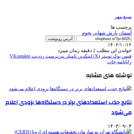
منبع:مهر
برچسب ها
آسمان
بارش شهابی
نجوم
آدرس رونوشت
۱۴۰۲/۱۰/۱۲
خواندن این مطلب 2 دقیقه زمان میبرد
فیس بوک
توییتر (X)
لینکدین
‫تامبلر
‫پین‌ترست
‫رددیت
‫VKontakte
رایانامه
چاپ
نوشته های مشابه
نتایج جذب استعدادهای برتر در دستگاه‌ها بزودی اعلام
می‌شود
۱۴۰۳/۰۹/۰۴