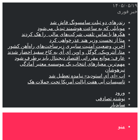
۱۴۰۵/۰۵/۱۹
خبر فوری
رندرهای دو تبلت سامسونگ فاش شد
موبایلی که به ساعت هوشمند تبدیل می‌شود
هکرها با تماس تلفنی شرکت‌های مالی را هک کردند
متا از نخست وزیر هند عذرخواهی کرد
آخرین وضعیت امنیت سایبری زیرساخت‌های راه‌آهن کشور
متا، آنتروپیک، گوگل و اوپن ای آی به کاخ سفید احضار شدند
عارف: موانع مقرراتی اقتصاد دیجیتال باید برطرف شود
مهم‌ترین معیارهای انتخاب یک موسسه معتبر آمادگی
تیزهوشان
اپ «ای آی استودید» نیامده تعطیل شد
تاسیسات آبی هفت ایالت آمریکا تحت حملات هک
ورود
نوشته تصادفی
سایدبار
منو