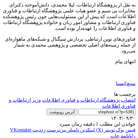
به نقل از پژوهشگاه ارتباطات، لیلا محمدی، دانش‌آموخته دکترای
مخابرات بی سیم و عضو هیات علمی پژوهشگاه ارتباطات و فناوری
اطلاعات است که پیش از این مسئولیت‌هایی چون رئیس پژوهشکده
فناوری ارتباطات و مشاور امور زنان و خانواده پژوهشگاه ارتباطات
و فناوری اطلاعات را عهده‌دار بوده است.
فناوری‌های نوین ارتباطی، پردازش سیگنال و شبکه‌های ماهواره‌ای
از جمله زمینه‌های اصلی تخصصی و پژوهشی محمدی به شمار
می‌رود.
انتهای پیام
منبع:ایسنا
برچسب ها
انتصاب
پژوهشگاه ارتباطات و فناوری اطلاعات
وزير ارتباطات و
فناوري اطلاعات
آدرس رونوشت
۱۴۰۳/۰۹/۳۰
خواندن این مطلب 1 دقیقه زمان میبرد
فیس بوک
توییتر (X)
لینکدین
‫تامبلر
‫پین‌ترست
‫رددیت
‫VKontakte
رایانامه
چاپ