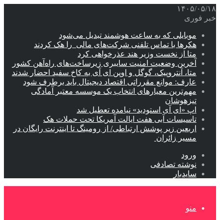
۱۴۰۵/۰۵/۱۸
خبر فوری
موبایلی که به ساعت هوشمند تبدیل می‌شود
هکرها با تماس تلفنی شرکت‌های مالی را هک کردند
متا از نخست وزیر هند عذرخواهی کرد
آخرین وضعیت امنیت سایبری زیرساخت‌های راه‌آهن کشور
متا، آنتروپیک، گوگل و اوپن ای آی به کاخ سفید احضار شدند
عارف: موانع مقرراتی اقتصاد دیجیتال باید برطرف شود
مهم‌ترین معیارهای انتخاب یک موسسه معتبر آمادگی
تیزهوشان
اپ «ای آی استودید» نیامده تعطیل شد
تاسیسات آبی هفت ایالت آمریکا تحت حملات هک
اربعین زیر پوشش ارتباطی/ از رومینگ تا اینترنت رایگان در
مسیر زائران
ورود
نوشته تصادفی
سایدبار
منو