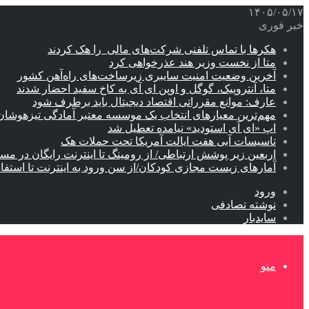
۱۴۰۵/۰۵/۱۷
خبر فوری
هکرها با تماس تلفنی شرکت‌های مالی را هک کردند
متا از نخست وزیر هند عذرخواهی کرد
آخرین وضعیت امنیت سایبری زیرساخت‌های راه‌آهن کشور
متا، آنتروپیک، گوگل و اوپن ای آی به کاخ سفید احضار شدند
عارف: موانع مقرراتی اقتصاد دیجیتال باید برطرف شود
مهم‌ترین معیارهای انتخاب یک موسسه معتبر آمادگی تیزهوشان
اپ «ای آی استودید» نیامده تعطیل شد
تاسیسات آبی هفت ایالت آمریکا تحت حملات هک
اربعین زیر پوشش ارتباطی/ از رومینگ تا اینترنت رایگان در مس
آمارهای زیست مجازی کودکان/از سن ورود به اینترنت تا استفا
ورود
نوشته تصادفی
سایدبار
منو