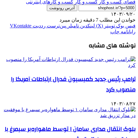
فضای کسب و کار
کسب و کار
کسب و کارهای اینترنتی
آدرس رونوشت
۱۴۰۳/۰۹/۲۰
خواندن این مطلب 7 دقیقه زمان میبرد
فیس بوک
توییتر (X)
لینکدین
‫تامبلر
‫پین‌ترست
‫رددیت
‫VKontakte
رایانامه
چاپ
نوشته های مشابه
ترامپ رئیس جدید کمیسیون فدرال ارتباطات آمریکا را
منصوب کرد
۱۴۰۳/۰۸/۲۷
بلوک انتقال مداری سامان ۱ توسط ماهواره‌بر سیمرغ با