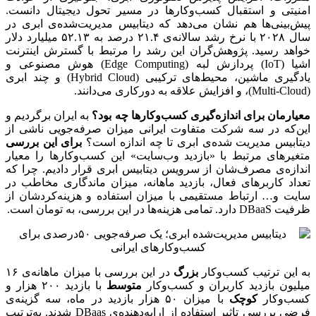
امنیتی و استقبال کسب‌وکارها در مسیر تحول دیجیتال دانست.
پیش‌بینی‌ها هم نشان می‌دهد که دیتابیس مدیریت‌شده‌ی ابری در
سال ۲۰۲۸ با نرخ رشد سالانه‌ی ۲۱.۴ درصد به ۵۲.۱۳ میلیارد دلار
خواهد رسید. پژوهش‌گران این رشد را مرتبط با گسترش اینترنت
اشیا (IoT) پردازش لبه (Edge Computing) هوش مصنوعی و
یادگیری ماشین، محیط‌های ترکیبی (Hybrid Cloud) و چند ابری
(Multi-Cloud)، و افزایش علاقه به دورکاری می‌دانند.
معیارمان برای اندازه‌گیری کسب‌وکارها چه بود؟
به ایران برگردیم و
این‌که در سه شرکت متفاوت ایرانی میزان صرفه‌جویی ناشی از
دیتابیس مدیریت شده‌ی ابری تا چه اندازه است؟
برای این بررسی
متغیرهای مرتبط با «بازدید وب‌سایت‌» این کسب‌وکارها را معیار
اندازه‌ی مصرف‌شان از سرویس دیتابیس ابری قرار دادیم. چرا که
تعداد کاربرهای فعال، بازدید ماهانه، میزان ماندگاری مخاطب در
سایت و… ارتباط مستقیمی با میزان استفاده و هزینه‌کردشان از
ظرفیت DBaaS دارد. تمامی هزینه‌ها در این بررسی، به تومان است.
به این ترتیب کسب‌وکار
بزرگ
در این بررسی با میزان ماهانه‌ی ۱۶
میلیون بازدید کاربران و کسب‌وکار
متوسط
با بازدید ۲۰۰ هزار و
کسب‌وکار
کوچک
با میزان ۵۰ هزار بازدید در ماه، سه گزینه‌ی
فرضی بررسی تاثیر استفاده از ارایه‌دهنده‌ی DBaas شدند. به‌ترتیب