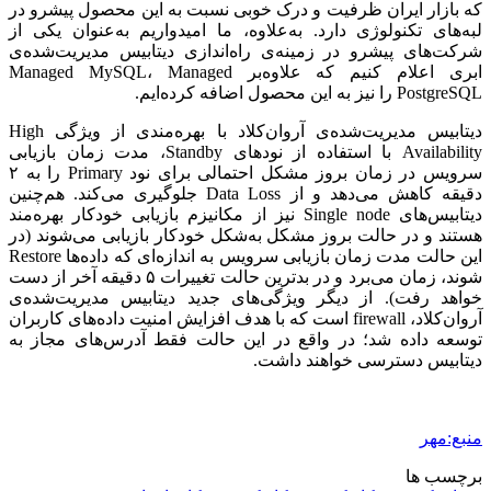
که بازار ایران ظرفیت و درک خوبی نسبت به این محصول پیشرو در
لبه‌های تکنولوژی دارد. به‌علاوه، ما امیدواریم به‌عنوان یکی از
شرکت‌های پیشرو در زمینه‌ی راه‌اندازی دیتابیس مدیریت‌شده‌ی
ابری اعلام کنیم که علاوه‌بر Managed MySQL، Managed
PostgreSQL را نیز به این محصول اضافه کرده‌ایم.
دیتابیس مدیریت‌شده‌ی آروان‌کلاد با بهره‌مندی از ویژگی High
Availability با استفاده از نودهای Standby، مدت زمان بازیابی
سرویس در زمان بروز مشکل احتمالی برای نود Primary را به ۲
دقیقه کاهش می‌دهد و از Data Loss جلوگیری می‌کند. هم‌چنین
دیتابیس‌های Single node نیز از مکانیزم بازیابی خودکار بهره‌مند
هستند و در حالت بروز مشکل به‌شکل خودکار بازیابی می‌شوند (در
این حالت مدت زمان بازیابی سرویس به اندازه‌ای که داده‌ها Restore
شوند، زمان می‌برد و در بدترین حالت تغییرات ۵ دقیقه آخر از دست
خواهد رفت). از دیگر ویژگی‌های جدید دیتابیس مدیریت‌شده‌ی
آروان‌کلاد، firewall است که با هدف افزایش امنیت داده‌های کاربران
توسعه داده شد؛ در واقع در این حالت فقط آدرس‌های مجاز به
دیتابیس دسترسی خواهند داشت.
منبع:مهر
برچسب ها