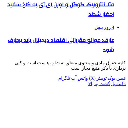
متا، آنتروپیک، گوگل و اوپن ای آی به کاخ سفید
احضار شدند
4 روز پیش
عارف: موانع مقرراتی اقتصاد دیجیتال باید برطرف
شود
کلیه حقوق مادی و معنوی متعلق به شاپ هاست است و کپی
برداری با ذکر منبع مجاز است
فیس بوک
توییتر (X)
واتس آپ
تلگرام
دکمه بازگشت به بالا