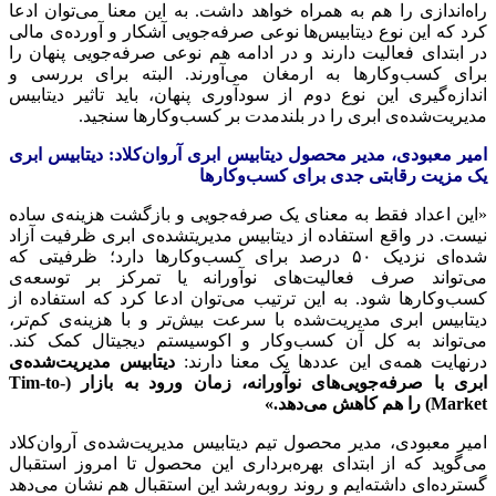
راه‌اندازی را هم به همراه خواهد داشت. به این معنا می‌توان ادعا
کرد که این نوع دیتابیس‌ها نوعی صرفه‌جویی آشکار و آورده‌ی مالی
در ابتدای فعالیت دارند و در ادامه هم نوعی صرفه‌جویی پنهان را
برای کسب‌وکارها به ارمغان می‌آورند. البته برای بررسی و
اندازه‌گیری این نوع دوم از سودآوری پنهان، باید تاثیر دیتابیس
مدیریت‌شده‌ی ابری را در بلندمدت بر کسب‌وکارها سنجید.
امیر معبودی، مدیر محصول دیتابیس ابری آروان‌کلاد
:
دیتابیس ابری
یک مزیت رقابتی جدی برای کسب‌وکارها
«این اعداد فقط به معنای یک صرفه‌جویی و بازگشت هزینه‌ی ساده
نیست. در واقع استفاده از دیتابیس مدیریت‎شده‌ی ابری ظرفیت آزاد
شده‌ای نزدیک ۵۰ درصد برای کسب‌وکارها دارد؛ ظرفیتی که
می‌تواند صرف فعالیت‌های نوآورانه یا تمرکز بر توسعه‌ی
کسب‌وکارها شود. به این ترتیب می‌توان ادعا کرد که استفاده از
دیتابیس ابری مدیریت‌شده با سرعت بیش‌تر و با هزینه‌ی کم‌تر،
می‌تواند به کل آن کسب‌وکار و اکوسیستم دیجیتال کمک کند.
درنهایت همه‌ی این عددها یک معنا دارند:
دیتابیس مدیریت‌شده‌ی
ابری با صرفه‌جویی‌های نوآورانه، زمان ورود به بازار
(Tim-to-
Market)
را هم کاهش می‌دهد
.»
امیر معبودی، مدیر محصول تیم دیتابیس مدیریت‌شده‌ی آروان‌کلاد
می‌گوید که از ابتدای بهره‌برداری این محصول تا امروز استقبال
گسترده‌ای داشته‌ایم و روند روبه‌رشد این استقبال هم نشان می‌دهد