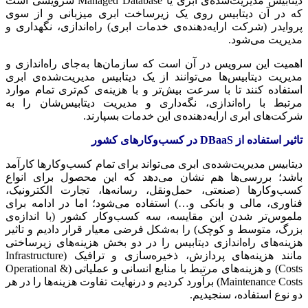
دیتابیس مدیریت‌شده‌ی ابری یا Managed Database سرویسی است
که در آن دیتابیس روی یک زیرساخت ابری میزبانی و از سوی
پروایدر (شرکت ارایه‌دهنده‌ی خدمات ابری) راه‌اندازی، نگهداری و
مدیریت می‌شود.
اهمیت این سرویس در آن است که سازمان‌ها به‌جای راه‌اندازی و
مدیریت دیتابیس‌ها می‌توانند از یک دیتابیس مدیریت‌شده‌ی ابری
استفاده کنند تا با سرعت بیش‌تر و با هزینه‌ی کم‌تری تمام موارد
مرتبط با راه‌اندازی، نگه‌داری و مدیریت دیتابیس‌شان را به
شرکت‌های ابری ارایه‌دهنده‌ی این خدمات بسپارند.
تاثیر استفاده از
DBaaS
در کسب‌وکارهای کشور
دیتابیس مدیریت‌شده‌ی ابری می‌تواند برای تمام کسب‌وکارها کارآمد
باشد؛ بررسی‌ها هم نشان می‌دهد که این محصول برای انواع
کسب‌وکارها (صنعتی، حمل‌ونقل، رسانه‌ها، تجارت الکترونیک،
فناوری، مالی و بانکی و…) استفاده می‌شود؛ اما در ادامه برای
ملموس‌تر شدن این مقایسه، سه کسب‌وکار کشور (با اندازه‌ی
بزرگ، متوسط و کوچک) را به‌شکل فرضی معیار قرار دادیم و تاثیر
هزینه‌های راه‌اندازی دیتابیس را در دو بخش هزینه‌های زیرساختی
مانند هزینه‌های پردازش، ذخیره‌سازی و ترافیک (Infrastructure
Costs) و هزینه‌های مرتبط با منابع انسانی و عملیاتی (Operational &
Maintenance Costs) برآورد کردیم و درنهایت تفاوت هزینه‌ها را در هر
دو نوع استفاده، سنجیدیم.