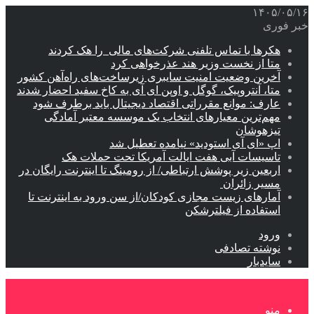
۱۴۰۵/۰۵/۱۶
خبر فوری
هکرها با تماس تلفنی شرکت‌های مالی را هک کردند
متا از نخست وزیر هند عذرخواهی کرد
آخرین وضعیت امنیت سایبری زیرساخت‌های راه‌آهن کشور
متا، آنتروپیک، گوگل و اوپن ای آی به کاخ سفید احضار شدند
عارف: موانع مقرراتی اقتصاد دیجیتال باید برطرف شود
مهم‌ترین معیارهای انتخاب یک موسسه معتبر آمادگی
تیزهوشان
اپ «ای آی استودید» نیامده تعطیل شد
تاسیسات آبی هفت ایالت آمریکا تحت حملات هک
اربعین زیر پوشش ارتباطی/ از رومینگ تا اینترنت رایگان در
مسیر زائران
آمارهای زیست مجازی کودکان/از سن ورود به اینترنت تا
استفاده از فیلترشکن
ورود
نوشته تصادفی
سایدبار
منو