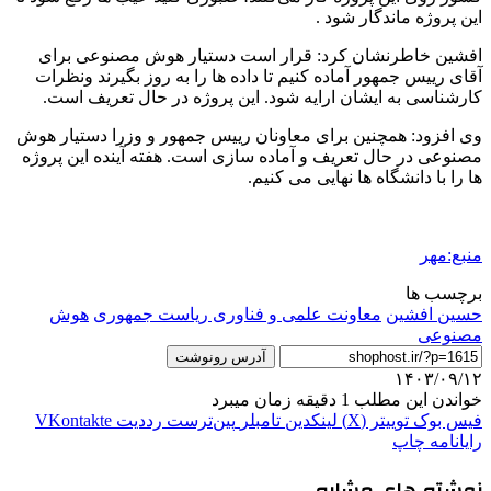
این پروژه ماندگار شود .
افشین خاطرنشان کرد: قرار است دستیار هوش مصنوعی برای
آقای رییس جمهور آماده کنیم تا داده ها را به روز بگیرند ونظرات
کارشناسی به ایشان ارایه شود. این پروژه در حال تعریف است.
وی‌ افزود: همچنین برای معاونان رییس جمهور و وزرا دستیار هوش
مصنوعی در حال تعریف و آماده سازی است. هفته آینده این پروژه
ها را با دانشگاه ها نهایی می کنیم.
منبع:مهر
برچسب ها
حسین افشین
معاونت علمی و فناوری ریاست جمهوری
هوش
مصنوعی
آدرس رونوشت
۱۴۰۳/۰۹/۱۲
خواندن این مطلب 1 دقیقه زمان میبرد
فیس بوک
توییتر (X)
لینکدین
‫تامبلر
‫پین‌ترست
‫رددیت
‫VKontakte
رایانامه
چاپ
نوشته های مشابه