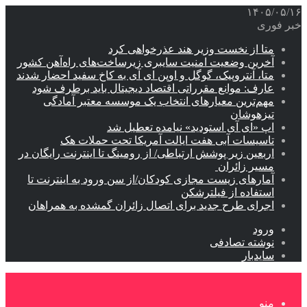
۱۴۰۵/۰۵/۱۶
خبر فوری
متا از نخست وزیر هند عذرخواهی کرد
آخرین وضعیت امنیت سایبری زیرساخت‌های راه‌آهن کشور
متا، آنتروپیک، گوگل و اوپن ای آی به کاخ سفید احضار شدند
عارف: موانع مقرراتی اقتصاد دیجیتال باید برطرف شود
مهم‌ترین معیارهای انتخاب یک موسسه معتبر آمادگی
تیزهوشان
اپ «ای آی استودید» نیامده تعطیل شد
تاسیسات آبی هفت ایالت آمریکا تحت حملات هک
اربعین زیر پوشش ارتباطی/ از رومینگ تا اینترنت رایگان در
مسیر زائران
آمارهای زیست مجازی کودکان/از سن ورود به اینترنت تا
استفاده از فیلترشکن
اجرای طرح جدید برای اتصال زائران گمشده به همراهان
ورود
نوشته تصادفی
سایدبار
منو