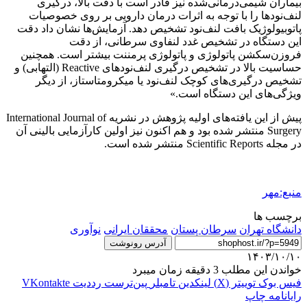
بیماران شیمی‌درمانی‌شده نیز قادر است با دقت بالا، درگیری
لنف‌نودها را با توجه به اثرات درمان دارویی بر روی خصوصیات
پاتوبیولوژیک بافت لنف‌نود تشخیص دهد. آزمایش‌ها نشان داد دقت
این دستگاه در تشخیص غدد لنفاوی سرطانی، از دقت
فروزن‌سکشن پاتولوژی و پاتولوژی پرمننت بیشتر است. همچنین
حساسیت بالا در تشخیص درگیری لنف‌نودهای Reactive (التهابی) و
تشخیص درگیری‌های کوچک لنف‌نود یا میکرومتاستاز، از دیگر
ویژگی‌های این دستگاه است.»
پیش از این یافته‌های اولیه پژوهش در نشریه International Journal of
Surgery منتشر شده بود و هم اکنون نیز اولین کارآزمایی بالینی آن
در مجله Scientific Reports منتشر شده است.
منبع:مهر
برچسب ها
دانشگاه تهران
سرطان پستان
محققان ایرانی
نوآوری
آدرس رونوشت
۱۴۰۳/۱۰/۱۰
خواندن این مطلب 3 دقیقه زمان میبرد
فیس بوک
توییتر (X)
لینکدین
‫تامبلر
‫پین‌ترست
‫رددیت
‫VKontakte
رایانامه
چاپ