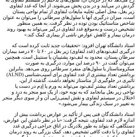
گردش در می‌آیند و در بدن پخش می‌شوند. از آنجا که غدد لنفاوی
زیر بغل، محل اصلی تخلیه مایعات لنفاوی از تمام نواحی پستان
است، میزان درگیری آنها با سلول‌های سرطانی را می‌توان به عنوان
شاخص متاستاتیک بودن توده در نظر گرفت. به همین منظور
تشخیص درست و به‌موقع غدد لنفاوی درگیر می‌تواند به بهبود روند
درمان بیمار و کاهش عوارض ناشی از بیماری کمک کند.»
استاد دانشگاه تهران افزود: «تحقیقات جدید ثابت کرده است که
درگیری لنف‌نودهای (غدد لنفاوی) زیر بغل در ۶۰ تا ۷۰ درصد بیماران
سرطان پستان، محدود به لنف‌نود پشتیبان یا سنتینل است. همچنین
می‌توان گفت در ۹۰ درصد این موارد، درگیری به صورت
میکرومتاستاز یا سلول‌های منفرد سرطانی روی می‌دهد. بنابراین
برداشتن تعداد بیشتری از غدد لنفاوی برای آسیب‌شناسی (ALND)
تأثیری در جلوگیری از متاستاز نخواهد داشت. گذشته از این،
برداشتن تعداد بیشتر لنف‌نود می‌تواند به ورم یا اِدِم در دست یا
نواحی زیر بغل بیانجامد که به نوبه خود، از یک سو منجر به درد و
اختلال در سیستم لنفاوی و نقش ایمنی‌زایی آن و از سوی دیگر منجر
به تغییر در سبک زندگی بیمار می‌شود.»
استاد دانشکدگان فنی پس از تأکید بر عوارض برداشت بیش از
اندازه لازم غدد لنفاوی، نتیجه گرفت: «با در نظر داشتن این عوارض،
دستگاهی که بتواند به طور بلادرنگ در اتاق جراحی درگیری غدد
لنفاوی را با دقت کافی تشخیص دهد، کمک بزرگی به روند درمان