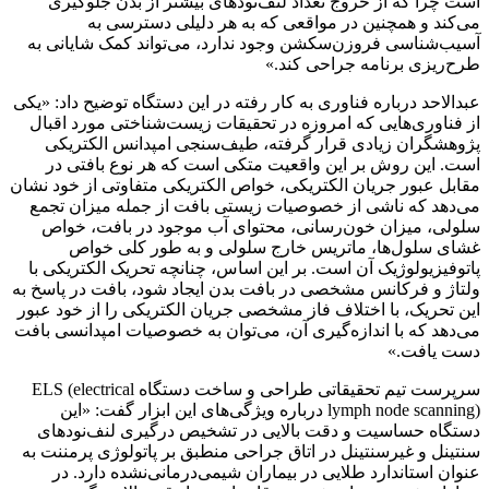
است چرا که از خروج تعداد لنف‌نودهای بیشتر از بدن جلوگیری
می‌کند و همچنین در مواقعی که به هر دلیلی دسترسی به
آسیب‌شناسی فروزن‌سکشن وجود ندارد، می‌تواند کمک شایانی به
طرح‌ریزی برنامه جراحی کند.»
عبدالاحد درباره فناوری به کار رفته در این دستگاه توضیح داد: «یکی
از فناوری‌هایی که امروزه در تحقیقات زیست‌شناختی مورد اقبال
پژوهشگران زیادی قرار گرفته، طیف‌سنجی امپدانس الکتریکی
است. این روش بر این واقعیت متکی است که هر نوع بافتی در
مقابل عبور جریان الکتریکی، خواص الکتریکی متفاوتی از خود نشان
می‌دهد که ناشی از خصوصیات زیستی بافت از جمله میزان تجمع
سلولی، میزان خون‌رسانی، محتوای آب موجود در بافت، خواص
غشای سلول‌ها، ماتریس خارج سلولی و به طور کلی خواص
پاتوفیزیولوژیک آن است. بر این اساس، چنانچه تحریک الکتریکی با
ولتاژ و فرکانس مشخصی در بافت بدن ایجاد شود، بافت در پاسخ به
این تحریک، با اختلاف فاز مشخصی جریان الکتریکی را از خود عبور
می‌دهد که با اندازه‌گیری آن، می‌توان به خصوصیات امپدانسی بافت
دست یافت.»
سرپرست تیم تحقیقاتی طراحی و ساخت دستگاه ELS (electrical
lymph node scanning) درباره ویژگی‌های این ابزار گفت: «این
دستگاه حساسیت و دقت بالایی در تشخیص درگیری لنف‌نودهای
سنتینل و غیرسنتینل در اتاق جراحی منطبق بر پاتولوژی پرمننت به
عنوان استاندارد طلایی در بیماران شیمی‌درمانی‌نشده دارد. در