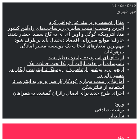
۱۴۰۵/۰۵/۱۶
خبر فوری
متا از نخست وزیر هند عذرخواهی کرد
آخرین وضعیت امنیت سایبری زیرساخت‌های راه‌آهن کشور
متا، آنتروپیک، گوگل و اوپن ای آی به کاخ سفید احضار شدند
عارف: موانع مقرراتی اقتصاد دیجیتال باید برطرف شود
مهم‌ترین معیارهای انتخاب یک موسسه معتبر آمادگی
تیزهوشان
اپ «ای آی استودید» نیامده تعطیل شد
تاسیسات آبی هفت ایالت آمریکا تحت حملات هک
اربعین زیر پوشش ارتباطی/ از رومینگ تا اینترنت رایگان در
مسیر زائران
آمارهای زیست مجازی کودکان/از سن ورود به اینترنت تا
استفاده از فیلترشکن
اجرای طرح جدید برای اتصال زائران گمشده به همراهان
ورود
نوشته تصادفی
سایدبار
منو