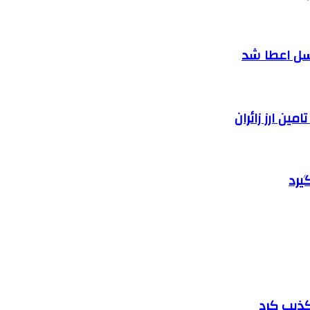
سل اعطا شد
یرد
تکذیب کرد