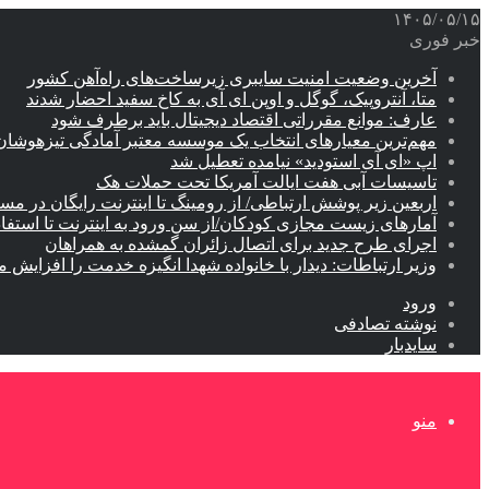
۱۴۰۵/۰۵/۱۵
خبر فوری
آخرین وضعیت امنیت سایبری زیرساخت‌های راه‌آهن کشور
متا، آنتروپیک، گوگل و اوپن ای آی به کاخ سفید احضار شدند
عارف: موانع مقرراتی اقتصاد دیجیتال باید برطرف شود
مهم‌ترین معیارهای انتخاب یک موسسه معتبر آمادگی تیزهوشان
اپ «ای آی استودید» نیامده تعطیل شد
تاسیسات آبی هفت ایالت آمریکا تحت حملات هک
اربعین زیر پوشش ارتباطی/ از رومینگ تا اینترنت رایگان در مس
آمارهای زیست مجازی کودکان/از سن ورود به اینترنت تا استفا
اجرای طرح جدید برای اتصال زائران گمشده به همراهان
وزیر ارتباطات: دیدار با خانواده شهدا انگیزه خدمت را افزایش م
ورود
نوشته تصادفی
سایدبار
منو