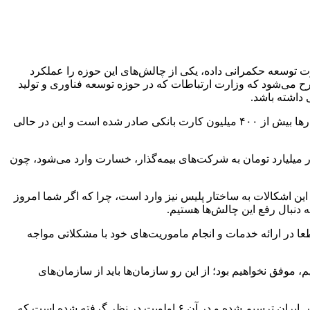
 توسعه حکمرانی داده، یکی از چالش‌های این حوزه را عملکرد
دمتی بیشتر از ۳۰۰ بار احراز هویت می‌شود و این سؤال مطرح می‌شود که وزارت ارتباطات که در حوزه توسعه فناوری و تولید
 داشته باشد.
وی با بیان اینکه کشور در الفبای کیفیت تولید داده قرار دارد، اظهار کرد: تولید داده در نظام بانکی نامناسب است، به گونه‌ای که بر اساس آمارها بیش از ۴۰۰ میلیون کارت بانکی صادر شده است و این در حالی
طر نشان کرد: بر اساس گزارش‌هایی که از سوی بیمه مرکزی منتشر شده، در حوزه گزارش‌های جعلی تصادفات، سالانه ۳ هزار میلیارد تومان به شرکت‌های بیمه‌گذار، خسارت وارد می‌شود، چون
ین اشکالات به ساختار پلیس نیز وارد است، چرا که اگر شما امروز
ه دنبال رفع این چالش‌ها هستیم.
ا در ارائه خدمات و انجام ماموریت‌های خود با مشکلاتی مواجه
م، موفق نخواهیم بود؛ از این رو سازمان‌ها باید از سازمان‌های
رئیس مرکز مدیریت و تحلیل داده‌های فراجا از اقدام فراجا برای هوشمندسازی پلیس خبر داد و گفت: در این راستا سند معماری فراجای پلیس ایران ترسیم شده و در آن ۶ اولویت در نظر گرفته شده است که