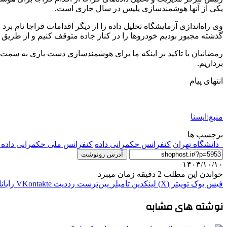
یکی از آنها هوشمندسازی پلیس در سال جاری است.
گذشته مجبور بودیم خودروها را در کنار جاده متوقف کنیم و از طریق هلی
رمضانیان با تاکید بر اینکه ما برای هوشمندسازی دست یاری به سمت دانش
برداریم.
انتهای پیام
منبع:ایسنا
برچسب ها
_دانشگاه تهران
کنفرانس حکمرانی داده
کنفرانس ملی حکمرانی داد
آدرس رونوشت
۱۴۰۳/۱۰/۱۰
خواندن این مطلب 2 دقیقه زمان میبرد
فیس بوک
توییتر (X)
لینکدین
‫تامبلر
‫پین‌ترست
‫رددیت
‫VKontakte
رایان
نوشته های مشابه