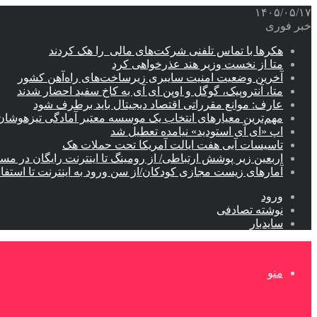
۱۴۰۵/۰۵/۱۷
خبر فوری
هکرها با تماس تلفنی شرکت‌های مالی را هک کردند
متا از نخست وزیر هند عذرخواهی کرد
آخرین وضعیت امنیت سایبری زیرساخت‌های راه‌آهن کشور
متا، آنتروپیک، گوگل و اوپن ای آی به کاخ سفید احضار شدند
عارف: موانع مقرراتی اقتصاد دیجیتال باید برطرف شود
مهم‌ترین معیارهای انتخاب یک موسسه معتبر آمادگی تیزهوشان
اپ «ای آی استودید» نیامده تعطیل شد
تاسیسات آبی هفت ایالت آمریکا تحت حملات هک
اربعین زیر پوشش ارتباطی/ از رومینگ تا اینترنت رایگان در مس
آمارهای زیست مجازی کودکان/از سن ورود به اینترنت تا استفا
ورود
نوشته تصادفی
سایدبار
منو