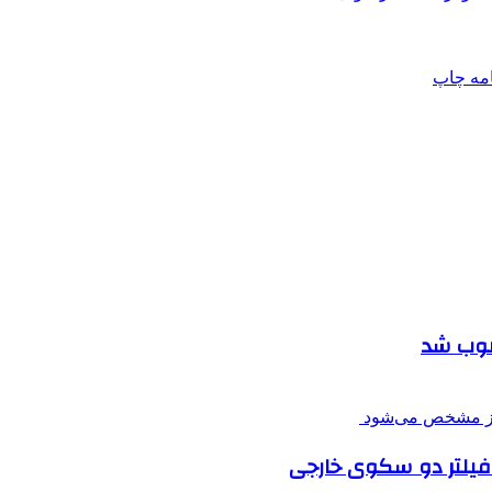
امه
چاپ
صوب شد
فیلتر دو سکوی خارجی