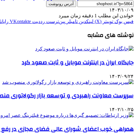
آدرس رونوشت
۱۴۰۳/۱۰/۰۹
خواندن این مطلب 1 دقیقه زمان میبرد
فیس بوک
توییتر (X)
لینکدین
‫تامبلر
‫پین‌ترست
‫رددیت
‫VKontakte
رایان
نوشته های مشابه
جایگاه ایران در اینترنت موبایل و ثابت صعود کرد
۱۴۰۳/۰۹/۲۴
سرپرست معاونت راهبردی و توسعه بازار رگولاتوری من
۱۴۰۲/۱۰/۲۵
همراهی خوب اعضای شورای عالی فضای مجازی در رفع 