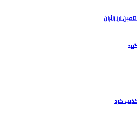
یرد
تکذیب کرد