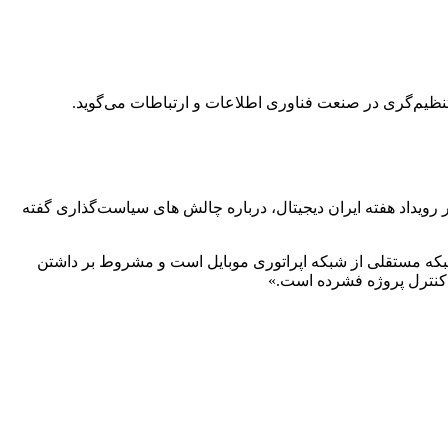
نظیم‌گری در صنعت فناوری اطلاعات و ارتباطات می‌گوید.
مدیرعامل آسیاتک چندی پیش نیز در نشست تخصصی «شبکه فیبرنوری FTTH و G5 فرصتی برای توسعه، ناترازی اینترنت در کمین است» در رویداد هفته ایران دیجیتال، درباره چالش‎ های سیاست‌گذاری گفته
نسل صحبت می‌شود، آن را معادل فیبر در نظر می‌گیرند و به آن FTT5G‌ می‌گویند. این خود شبکه مستقلی از شبکه اپراتوری موبایل است و مشروط بر داشتن
و کنترل پروژه فشرده است.»