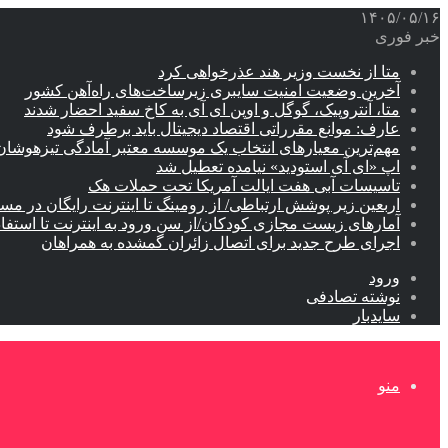
۱۴۰۵/۰۵/۱۶
خبر فوری
متا از نخست وزیر هند عذرخواهی کرد
آخرین وضعیت امنیت سایبری زیرساخت‌های راه‌آهن کشور
متا، آنتروپیک، گوگل و اوپن ای آی به کاخ سفید احضار شدند
عارف: موانع مقرراتی اقتصاد دیجیتال باید برطرف شود
مهم‌ترین معیارهای انتخاب یک موسسه معتبر آمادگی تیزهوشان
اپ «ای آی استودید» نیامده تعطیل شد
تاسیسات آبی هفت ایالت آمریکا تحت حملات هک
اربعین زیر پوشش ارتباطی/ از رومینگ تا اینترنت رایگان در مس
آمارهای زیست مجازی کودکان/از سن ورود به اینترنت تا استفا
اجرای طرح جدید برای اتصال زائران گمشده به همراهان
ورود
نوشته تصادفی
سایدبار
منو