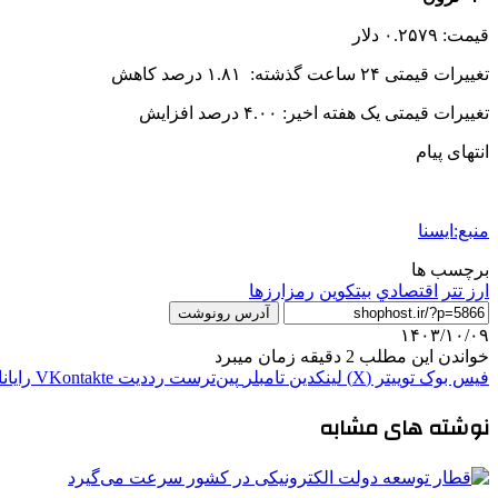
قیمت: ۰.۲۵۷۹ دلار
تغییرات قیمتی ۲۴ ساعت گذشته: ۱.۸۱ درصد کاهش
تغییرات قیمتی یک هفته اخیر: ۴.۰۰ درصد افزایش
انتهای پیام
منبع:ایسنا
برچسب ها
ارز تتر
اقتصادي
بیتکوین
رمزارزها
آدرس رونوشت
۱۴۰۳/۱۰/۰۹
خواندن این مطلب 2 دقیقه زمان میبرد
فیس بوک
توییتر (X)
لینکدین
‫تامبلر
‫پین‌ترست
‫رددیت
‫VKontakte
رایان
نوشته های مشابه